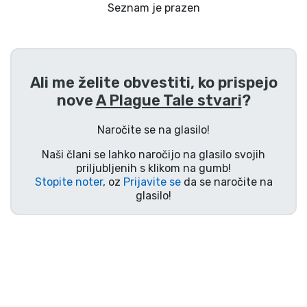
Dostava in plačilo
Seznam je prazen
Tv serijske izdelki
Ali me želite obvestiti, ko prispejo
Filmske izdelki
nove
A Plague Tale stvari
?
Risani izdelki
Naročite se na glasilo!
Naši člani se lahko naročijo na glasilo svojih
Anime izdelki
priljubljenih s klikom na gumb!
Stopite noter
, oz
Prijavite se
da se naročite na
glasilo!
Gamer izdelki
Športne izdelki
Glasbene izdelki