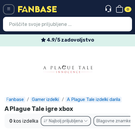
0
Menü
4.9/5 zadovoljstvo
Vstop
Registracija
Najnovejsi izdelki
Prodajni izdelki
Ekspresna dostava
Fanbase
Gamer izdelki
A Plague Tale izdelki darila
A Plague Tale igre xbox
Prednaročila
0
kos izdelka
Najbolj priljubljena
Blagovne znamke
Outlet izdelki