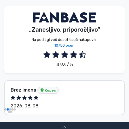
Vrste izdelkov
Blagovne znamke
„Zanesljivo, priporočljivo”
Na podlagi več deset tisoč nakupov in
10750 ocen
4.93 / 5
Brez imena
Kupec
2026. 08. 08.