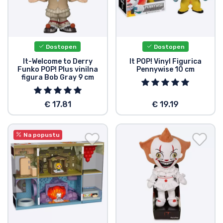
Dostopen
Dostopen
It-Welcome to Derry
It POP! Vinyl Figurica
Funko POP! Plus vinilna
Pennywise 10 cm
figura Bob Gray 9 cm
€ 17.81
€ 19.19
Na popustu