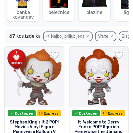
Dostava in plačilo
banke
beležnice
blazine
figu
kovancev
Tv serijske izdelki
67
kos izdelka
Filmske izdelki
Najbolj priljubljena
Vrste
Blag
Risani izdelki
Anime izdelki
Gamer izdelki
Športne izdelki
Dostopen
Express
Dostopen
Express
Glasbene izdelki
Stephen King's It 2 POP!
It-Welcome to Derry
Movies Vinyl Figure
Funko POP! figurica
Pennywise Balloon 9
Pennywise the Dancing