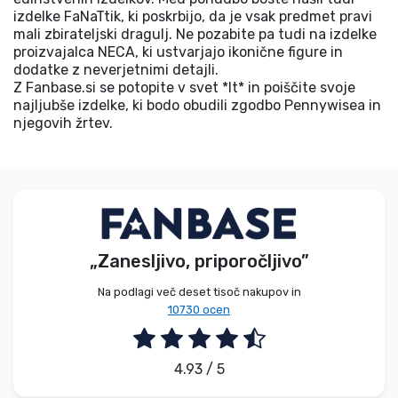
izdelke FaNaTtik, ki poskrbijo, da je vsak predmet pravi
mali zbirateljski dragulj. Ne pozabite pa tudi na izdelke
proizvajalca NECA, ki ustvarjajo ikonične figure in
dodatke z neverjetnimi detajli.
Z Fanbase.si se potopite v svet *It* in poiščite svoje
najljubše izdelke, ki bodo obudili zgodbo Pennywisea in
njegovih žrtev.
„Zanesljivo, priporočljivo”
Na podlagi več deset tisoč nakupov in
10730 ocen
4.93 / 5