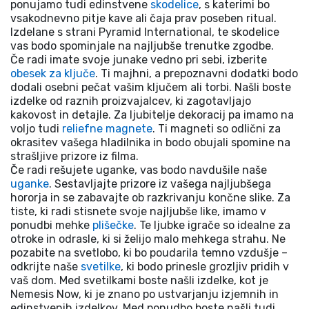
ponujamo tudi edinstvene
skodelice
, s katerimi bo
vsakodnevno pitje kave ali čaja prav poseben ritual.
Izdelane s strani Pyramid International, te skodelice
vas bodo spominjale na najljubše trenutke zgodbe.
Če radi imate svoje junake vedno pri sebi, izberite
obesek za ključe
. Ti majhni, a prepoznavni dodatki bodo
dodali osebni pečat vašim ključem ali torbi. Našli boste
izdelke od raznih proizvajalcev, ki zagotavljajo
kakovost in detajle. Za ljubitelje dekoracij pa imamo na
voljo tudi
reliefne magnete
. Ti magneti so odlični za
okrasitev vašega hladilnika in bodo obujali spomine na
strašljive prizore iz filma.
Če radi rešujete uganke, vas bodo navdušile naše
uganke
. Sestavljajte prizore iz vašega najljubšega
hororja in se zabavajte ob razkrivanju končne slike. Za
tiste, ki radi stisnete svoje najljubše like, imamo v
ponudbi mehke
plišečke
. Te ljubke igrače so idealne za
otroke in odrasle, ki si želijo malo mehkega strahu. Ne
pozabite na svetlobo, ki bo poudarila temno vzdušje –
odkrijte naše
svetilke
, ki bodo prinesle grozljiv pridih v
vaš dom. Med svetilkami boste našli izdelke, kot je
Nemesis Now, ki je znano po ustvarjanju izjemnih in
edinstvenih izdelkov. Med ponudbo boste našli tudi