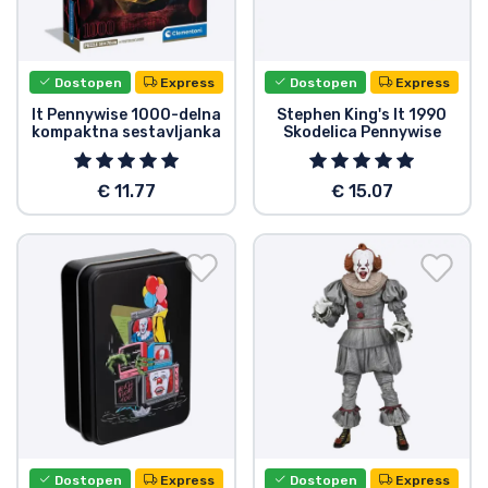
Dostopen
Express
Dostopen
Express
It Pennywise 1000-delna
Stephen King's It 1990
kompaktna sestavljanka
Skodelica Pennywise
€ 11.77
€ 15.07
Dostopen
Express
Dostopen
Express