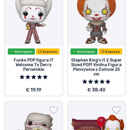
Dostopen
Express
Dostopen
Express
Funko POP figura IT
Stephen King's It 2 Super
Welcome To Derry
Sized POP! Vinilna Figura
Periwinkle
Pennywise s Čolnom 25
cm
€ 19.19
€ 38.40