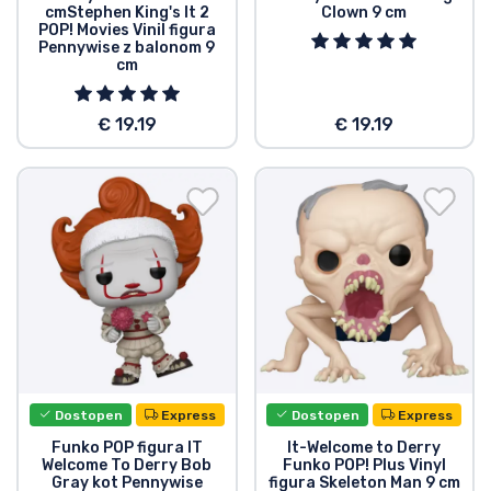
cmStephen King's It 2
Clown 9 cm
Vrste izdelkov
POP! Movies Vinil figura
Pennywise z balonom 9
cm
Blagovne znamke
€ 19.19
€ 19.19
Dostopen
Express
Dostopen
Express
Funko POP figura IT
It-Welcome to Derry
Welcome To Derry Bob
Funko POP! Plus Vinyl
Gray kot Pennywise
figura Skeleton Man 9 cm