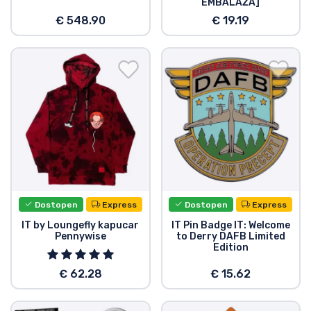
EMBALAŽA]
€ 548.90
€ 19.19
Dostopen
Express
Dostopen
Express
IT by Loungefly kapucar
IT Pin Badge IT: Welcome
Pennywise
to Derry DAFB Limited
Edition
€ 62.28
€ 15.62