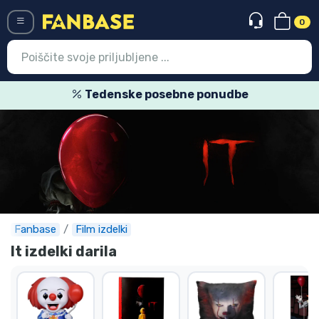
0
Menü
Tedenske posebne ponudbe
Vstop
Registracija
Najnovejsi izdelki
Prodajni izdelki
Ekspresna dostava
Fanbase
Film izdelki
It izdelki darila
Prednaročila
Outlet izdelki