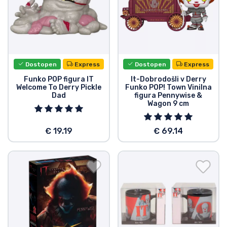
Dostopen
Express
Dostopen
Express
Funko POP figura IT
It-Dobrodošli v Derry
Welcome To Derry Pickle
Funko POP! Town Vinilna
Dad
figura Pennywise &
Wagon 9 cm
€ 19.19
€ 69.14