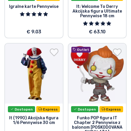
Igralne karte Pennywise
It: Welcome To Derry
Akcijska figura Ultimate
Pennywise 18 cm
€ 9.03
€ 63.10
Outlet
Dostopen
Express
Dostopen
Express
It (1990) Akcijska figura
Funko POP figura IT
1/6 Pennywise 30 cm
Chapter 2 Pennywise z
balonom [POŠKODOVANA