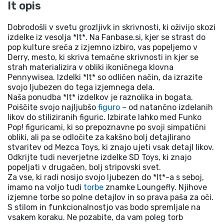
It opis
Dobrodošli v svetu grozljivk in skrivnosti, ki oživijo skozi
izdelke iz vesolja *It*. Na Fanbase.si, kjer se strast do
pop kulture sreča z izjemno izbiro, vas popeljemo v
Derry, mesto, ki skriva temačne skrivnosti in kjer se
strah materializira v obliki ikoničnega klovna
Pennywisea. Izdelki *It* so odličen način, da izrazite
svojo ljubezen do tega izjemnega dela.
Naša ponudba *It* izdelkov je raznolika in bogata.
Poiščite svojo najljubšo
figuro
– od natančno izdelanih
likov do stiliziranih figuric. Izbirate lahko med Funko
Pop! figuricami, ki so prepoznavne po svoji simpatični
obliki, ali pa se odločite za kakšno bolj detajlirano
stvaritev od Mezca Toys, ki znajo ujeti vsak detajl likov.
Odkrijte tudi neverjetne izdelke SD Toys, ki znajo
popeljati v drugačen, bolj stripovski svet.
Za vse, ki radi nosijo svojo ljubezen do *It*-a s seboj,
imamo na voljo tudi
torbe
znamke Loungefly. Njihove
izjemne torbe so polne detajlov in so prava paša za oči.
S stilom in funkcionalnostjo vas bodo spremljale na
vsakem koraku. Ne pozabite, da vam poleg torb