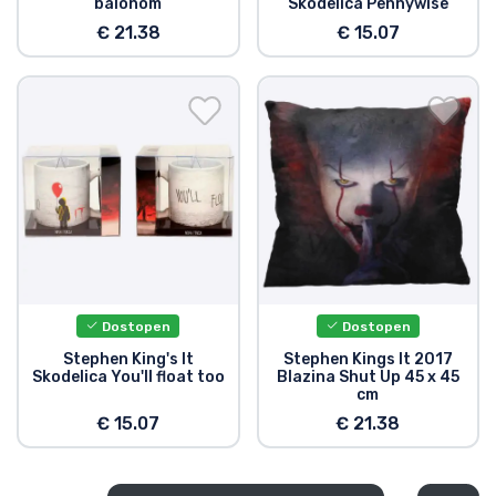
balonom
Skodelica Pennywise
€ 21.38
€ 15.07
Dostopen
Dostopen
Stephen King's It
Stephen Kings It 2017
Skodelica You'll float too
Blazina Shut Up 45 x 45
cm
€ 15.07
€ 21.38