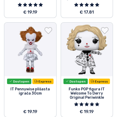
€ 19.19
€ 17.81
Dostopen
Express
Dostopen
Express
IT Pennywise plišasta
Funko POP figura IT
igrača 30cm
Welcome To Derry
Original Periwinkle
€ 19.19
€ 19.19