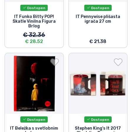
Dostopen
Dostopen
IT Funko Bitty POP!
IT Pennywise plišasta
Škatle Vinilna Figura
igrača 27 cm
Brlog
€ 32.36
€ 28.52
€ 21.38
Dostopen
Dostopen
IT Beležka s svetlobnim
Stephen King's It 2017