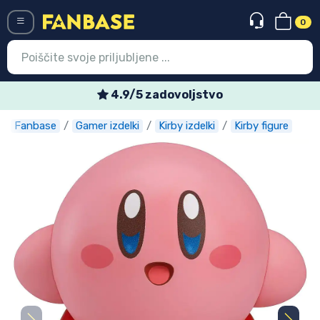
0
Menü
Tedenske posebne ponudbe
Fanbase
Gamer izdelki
Kirby izdelki
Kirby figure
Vstop
Registracija
Najnovejsi izdelki
Prodajni izdelki
Ekspresna dostava
Prednaročila
Outlet izdelki