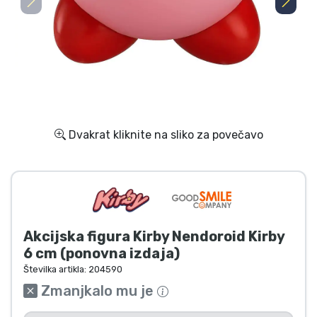
Dostava in plačilo
Tv serijske izdelki
Filmske izdelki
Risani izdelki
Dvakrat kliknite na sliko za povečavo
Anime izdelki
Gamer izdelki
Akcijska figura Kirby Nendoroid Kirby
Športne izdelki
6 cm (ponovna izdaja)
Številka artikla:
204590
Glasbene izdelki
Zmanjkalo mu je