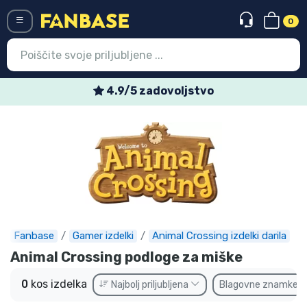
0
Menü
4.9/5 zadovoljstvo
Vstop
Registracija
Najnovejsi izdelki
Prodajni izdelki
Ekspresna dostava
Fanbase
Gamer izdelki
Animal Crossing izdelki darila
Prednaročila
Animal Crossing podloge za miške
Outlet izdelki
0
kos izdelka
Najbolj priljubljena
Blagovne znamke