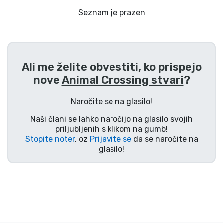
Dostava in plačilo
Seznam je prazen
Tv serijske izdelki
Filmske izdelki
Ali me želite obvestiti, ko prispejo
nove
Animal Crossing stvari
?
Risani izdelki
Naročite se na glasilo!
Anime izdelki
Naši člani se lahko naročijo na glasilo svojih
priljubljenih s klikom na gumb!
Stopite noter
, oz
Prijavite se
da se naročite na
Gamer izdelki
glasilo!
Športne izdelki
Glasbene izdelki