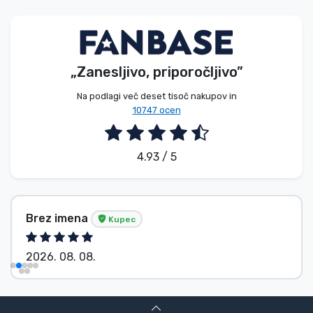
Vrste izdelkov
Blagovne znamke
„Zanesljivo, priporočljivo”
Na podlagi več deset tisoč nakupov in
10747 ocen
4.93 / 5
Brez imena
Kupec
2026. 08. 08.