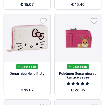
€ 15.07
€ 10.40
Vrste izdelkov
Blagovne znamke
Dostopen
Dostopen
Denarnica Hello Kitty
Pokémon Denarnica za
kartice Eevee
€ 15.07
€ 26.05