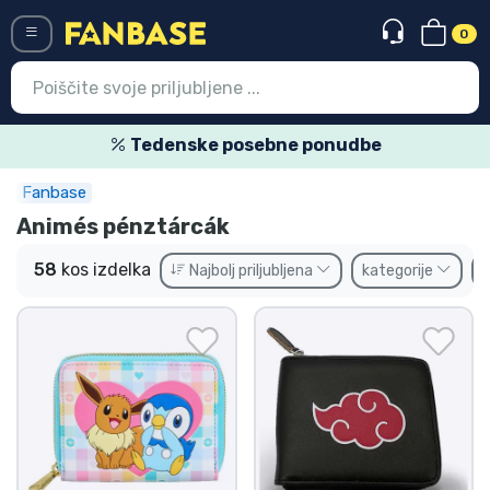
0
Menü
Tedenske posebne ponudbe
Fanbase
Vstop
Registracija
Animés pénztárcák
Najnovejsi izdelki
58
kos izdelka
Najbolj priljubljena
kategorije
Prodajni izdelki
Ekspresna dostava
Prednaročila
Outlet izdelki