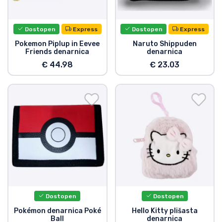
Dostava in plačilo
Dostopen
Express
Dostopen
Express
Tv serijske izdelki
Pokemon Piplup in Eevee
Naruto Shippuden
Friends denarnica
denarnica
Filmske izdelki
€ 44.98
€ 23.03
Risani izdelki
Anime izdelki
Gamer izdelki
Športne izdelki
Dostopen
Dostopen
Glasbene izdelki
Pokémon denarnica Poké
Hello Kitty plišasta
Ball
denarnica