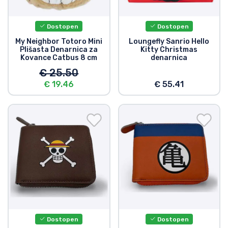
Dostopen
Dostopen
My Neighbor Totoro Mini
Loungefly Sanrio Hello
Plišasta Denarnica za
Kitty Christmas
Kovance Catbus 8 cm
denarnica
€ 25.50
€ 19.46
€ 55.41
Dostopen
Dostopen