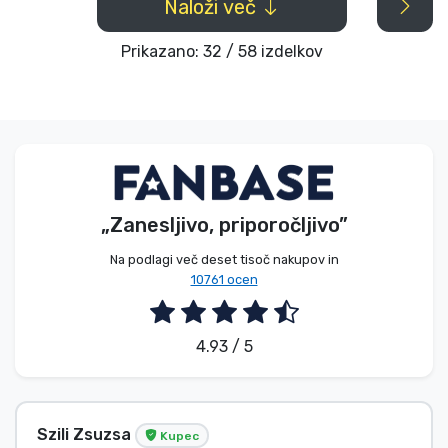
Naloži več
Prikazano: 32 / 58 izdelkov
„Zanesljivo, priporočljivo”
Na podlagi več deset tisoč nakupov in
10761 ocen
4.93 / 5
Brez imena
Kupec