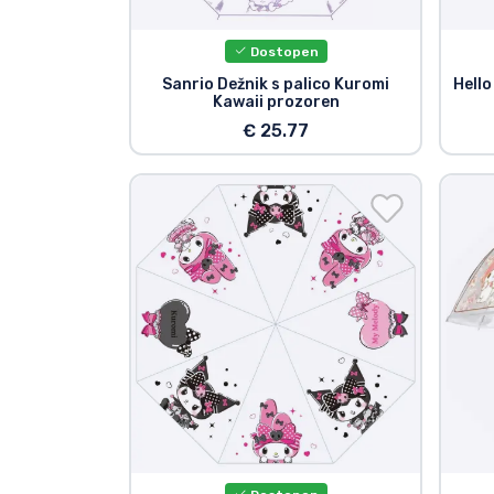
Blagovne znamke
Dostopen
Sanrio Dežnik s palico Kuromi
Hello
Kawaii prozoren
€ 25.77