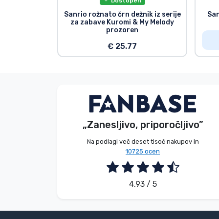
Dostopen
Sanrio rožnato črn dežnik iz serije
San
za zabave Kuromi & My Melody
prozoren
€ 25.77
Brez imena
Kupec
„Zanesljivo, priporočljivo”
2026. 08. 05.
Na podlagi več deset tisoč nakupov in
10725 ocen
4.93 / 5