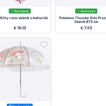
Dostopen
Dostopen
 Kitty ročni dežnik z mehurčki
Pokemon Thunder Kids Proz
Dežnik Ø72 cm
€ 10.13
€ 7.93