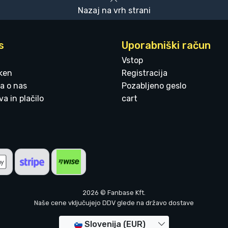
Nazaj na vrh strani
s
Uporabniški račun
Vstop
ken
Registracija
a o nas
Pozabljeno geslo
a in plačilo
cart
2026 © Fanbase Kft.
Naše cene vključujejo DDV glede na državo dostave
Slovenija (EUR)