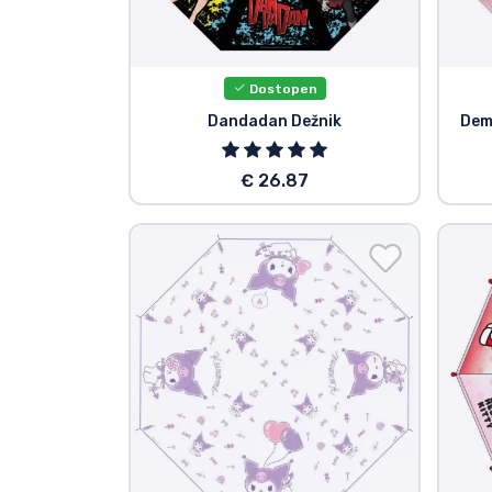
Tv serijske izdelki
Dostopen
Filmske izdelki
Dandadan Dežnik
Dem
Risani izdelki
€ 26.87
Anime izdelki
Gamer izdelki
Športne izdelki
Glasbene izdelki
Vrste izdelkov