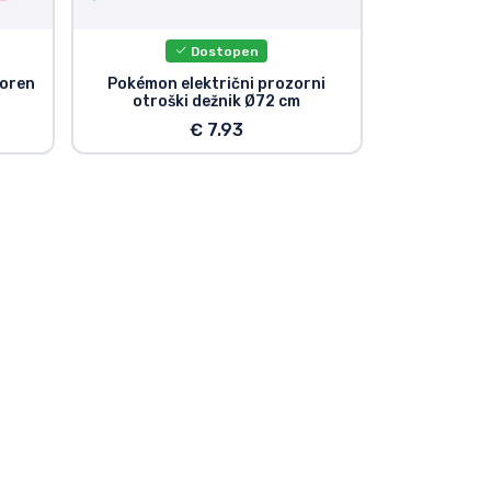
Dostopen
oren
Pokémon električni prozorni
otroški dežnik Ø72 cm
€ 7.93