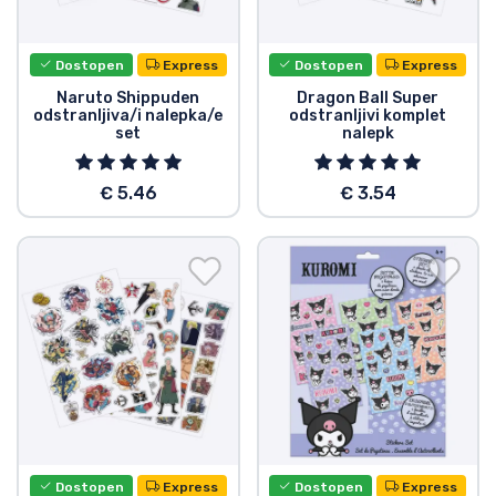
Dostava in plačilo
Dostopen
Express
Dostopen
Express
Tv serijske izdelki
Naruto Shippuden
Dragon Ball Super
odstranljiva/i nalepka/e
odstranljivi komplet
set
nalepk
Filmske izdelki
€ 5.46
€ 3.54
Risani izdelki
Anime izdelki
Gamer izdelki
Športne izdelki
Glasbene izdelki
Dostopen
Express
Dostopen
Express