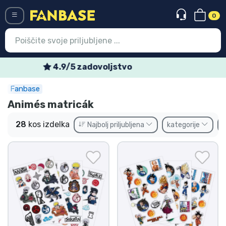
0
Menü
Tedenske posebne ponudbe
Fanbase
Vstop
Registracija
Animés matricák
Najnovejsi izdelki
28
kos izdelka
Najbolj priljubljena
kategorije
Prodajni izdelki
Ekspresna dostava
Prednaročila
Outlet izdelki