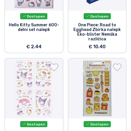
Dostopen
Dostopen
Hello Kitty Summer 600-
One Piece: Road to
delni set nalepk
Egghead Zbirka nalepk
Eko-blister Nemška
različica
€ 2.44
€ 10.40
Dostopen
Dostopen