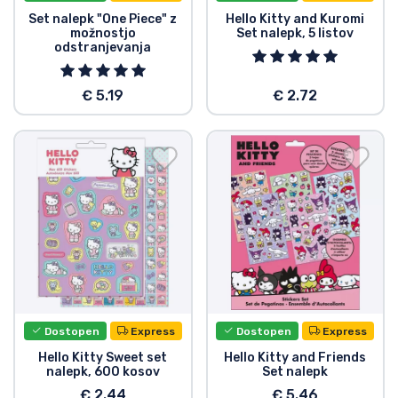
Set nalepk "One Piece" z
Hello Kitty and Kuromi
Vrste izdelkov
možnostjo
Set nalepk, 5 listov
odstranjevanja
Blagovne znamke
€ 5.19
€ 2.72
Dostopen
Express
Dostopen
Express
Hello Kitty Sweet set
Hello Kitty and Friends
nalepk, 600 kosov
Set nalepk
€ 2.44
€ 5.46