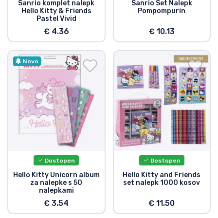
Sanrio komplet nalepk
Sanrio Set Nalepk
Hello Kitty & Friends
Pompompurin
Pastel Vivid
€ 4.36
€ 10.13
Novo
Dostopen
Dostopen
Hello Kitty Unicorn album
Hello Kitty and Friends
za nalepke s 50
set nalepk 1000 kosov
nalepkami
€ 3.54
€ 11.50