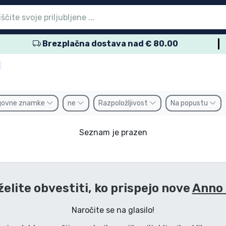
Brezplačna dostava nad € 80.00
vni meni
vni meni
vni meni
vni meni
vni meni
vni meni
vni meni
vni meni
vni meni
zdelki
zdelki
delki
delki
delki
zdelki
izdelki
kov
namke
govne znamke
ne
Razpoložljivost
Na popustu
Seznam je prazen
želite obvestiti, ko prispejo nove
Anno 
Naročite se na glasilo!