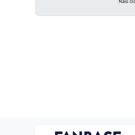
Naši čl
Tv serijske izdelki
Filmske izdelki
Risani izdelki
Anime izdelki
Gamer izdelki
Športne izdelki
Glasbene izdelki
Vrste izdelkov