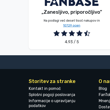
V. Éva
Kupec
„Zanesljivo, priporočljivo”
Blagovne znamke
2026. 08. 06.
Na podlagi več deset tisoč nakupov in
10729 ocen
4.93 / 5
Storitev za stranke
O na
Kontakt in pomoč
Blog
Splošni pogoji poslovanja
FanTo
Informacije o upravljanju
Mnenj
podatkov
Dostav