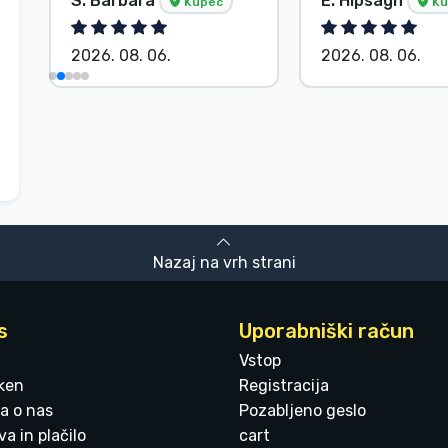
S. Barbara
E. Hipságh
Kupec
Ku
2026. 08. 06.
2026. 08. 06.
Nazaj na vrh strani
s
Uporabniški račun
Vstop
ken
Registracija
a o nas
Pozabljeno geslo
a in plačilo
cart