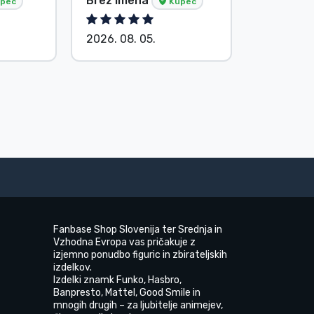
Brez imena
Brez ime
pec
Kupec
2026. 08. 05.
2026. 08.
Fanbase Shop Slovenija ter Srednja in
Vzhodna Evropa vas pričakuje z
izjemno ponudbo figuric in zbirateljskih
izdelkov.
Izdelki znamk Funko, Hasbro,
Banpresto, Mattel, Good Smile in
mnogih drugih – za ljubitelje animejev,