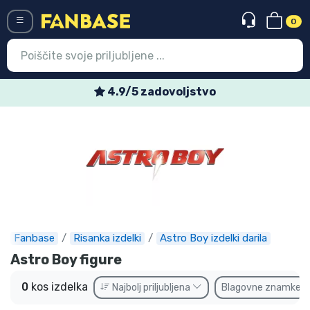
0
Menü
4.9/5 zadovoljstvo
Vstop
Registracija
Najnovejsi izdelki
Prodajni izdelki
Ekspresna dostava
Fanbase
Risanka izdelki
Astro Boy izdelki darila
Prednaročila
Astro Boy figure
Outlet izdelki
0
kos izdelka
Najbolj priljubljena
Blagovne znamke