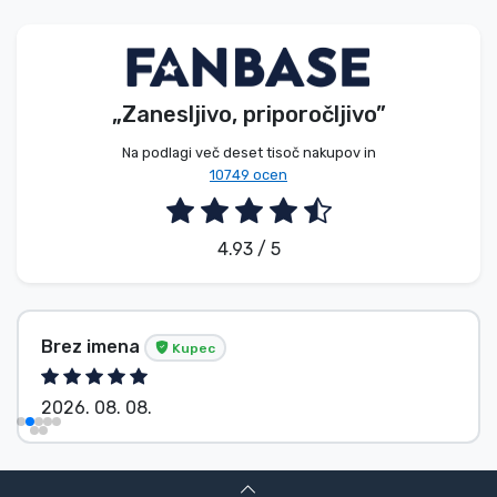
Vrste izdelkov
Blagovne znamke
„Zanesljivo, priporočljivo”
Na podlagi več deset tisoč nakupov in
10749 ocen
4.93 / 5
Brez imena
Kupec
2026. 08. 08.