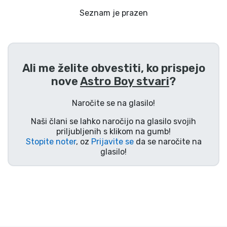
Dostava in plačilo
Seznam je prazen
Tv serijske izdelki
Filmske izdelki
Ali me želite obvestiti, ko prispejo
nove
Astro Boy stvari
?
Risani izdelki
Naročite se na glasilo!
Anime izdelki
Naši člani se lahko naročijo na glasilo svojih
priljubljenih s klikom na gumb!
Stopite noter
, oz
Prijavite se
da se naročite na
Gamer izdelki
glasilo!
Športne izdelki
Glasbene izdelki