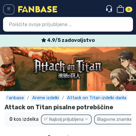
0
Menü
4.9/5 zadovoljstvo
Vstop
Registracija
Najnovejsi izdelki
Prodajni izdelki
Ekspresna dostava
Fanbase
Anime izdelki
Attack on Titan izdelki darila
Attack on Titan pisalne potrebščine
Prednaročila
0
kos izdelka
Najbolj priljubljena
Blagovne znamke
Outlet izdelki