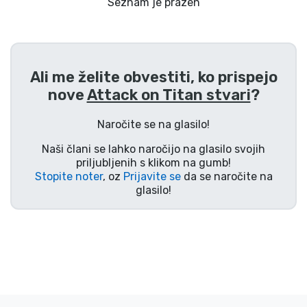
Dostava in plačilo
Seznam je prazen
Tv serijske izdelki
Ali me želite obvestiti, ko prispejo
Filmske izdelki
nove
Attack on Titan stvari
?
Risani izdelki
Naročite se na glasilo!
Naši člani se lahko naročijo na glasilo svojih
Anime izdelki
priljubljenih s klikom na gumb!
Stopite noter
, oz
Prijavite se
da se naročite na
glasilo!
Gamer izdelki
Športne izdelki
Glasbene izdelki