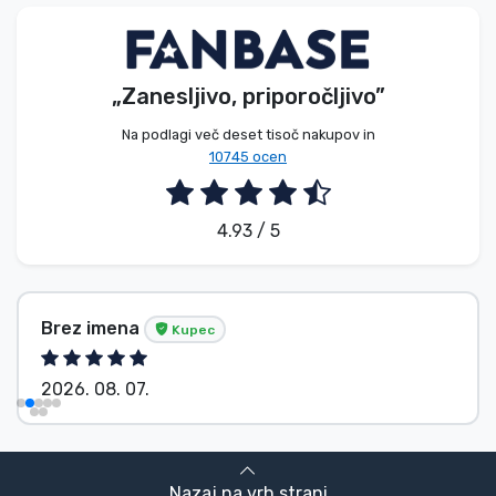
Vrste izdelkov
Blagovne znamke
„Zanesljivo, priporočljivo”
Na podlagi več deset tisoč nakupov in
10745 ocen
4.93 / 5
Brez imena
Kupec
2026. 08. 07.
Nazaj na vrh strani