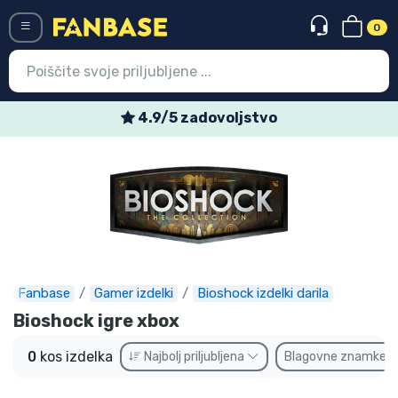
0
Menü
4.9/5 zadovoljstvo
Vstop
Registracija
Najnovejsi izdelki
Prodajni izdelki
Ekspresna dostava
Fanbase
Gamer izdelki
Bioshock izdelki darila
Bioshock igre xbox
Prednaročila
0
kos izdelka
Najbolj priljubljena
Blagovne znamke
Outlet izdelki