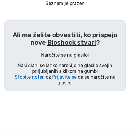
Dostava in plačilo
Seznam je prazen
Tv serijske izdelki
Ali me želite obvestiti, ko prispejo
Filmske izdelki
nove
Bioshock stvari
?
Risani izdelki
Naročite se na glasilo!
Naši člani se lahko naročijo na glasilo svojih
Anime izdelki
priljubljenih s klikom na gumb!
Stopite noter
, oz
Prijavite se
da se naročite na
glasilo!
Gamer izdelki
Športne izdelki
Glasbene izdelki