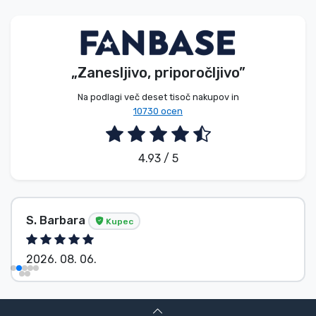
Vrste izdelkov
Blagovne znamke
„Zanesljivo, priporočljivo”
Na podlagi več deset tisoč nakupov in
10730 ocen
4.93 / 5
S. Barbara
Kupec
2026. 08. 06.