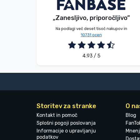
Tősér Alexandra
Kupec
Blagovne znamke
„Zanesljivo, priporočljivo”
2026. 08. 07.
Na podlagi več deset tisoč nakupov in
10731 ocen
4.93 / 5
Storitev za stranke
O na
Kontakt in pomoč
Blog
Splošni pogoji poslovanja
FanTo
Informacije o upravljanju
Mnenj
podatkov
Dostav