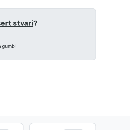
ert stvari
?
na gumb!