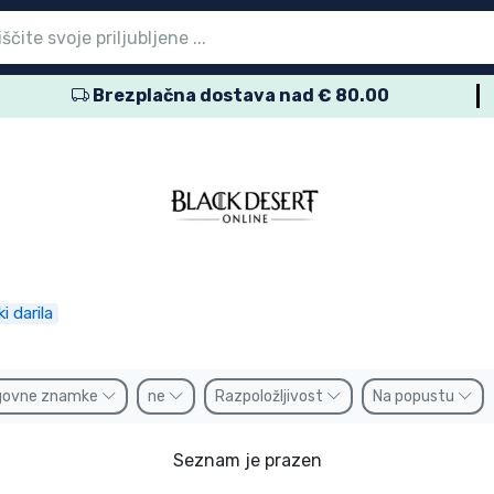
Brezplačna dostava nad € 80.00
vni meni
vni meni
vni meni
vni meni
vni meni
vni meni
vni meni
vni meni
vni meni
zdelki
zdelki
delki
delki
delki
zdelki
izdelki
kov
namke
i darila
govne znamke
ne
Razpoložljivost
Na popustu
Seznam je prazen