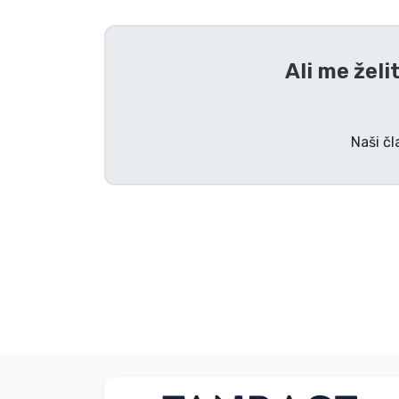
Tv serijske izdelki
Ali me želi
Filmske izdelki
Risani izdelki
Naši čl
Anime izdelki
Gamer izdelki
Športne izdelki
Glasbene izdelki
Vrste izdelkov