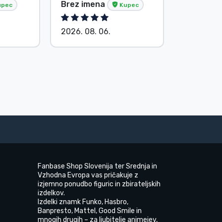
Brez imena
E. Hipsá
pec
Kupec
2026. 08. 06.
2026. 08.
Fanbase Shop Slovenija ter Srednja in
Vzhodna Evropa vas pričakuje z
izjemno ponudbo figuric in zbirateljskih
izdelkov.
Izdelki znamk Funko, Hasbro,
Banpresto, Mattel, Good Smile in
mnogih drugih – za ljubitelje animejev,