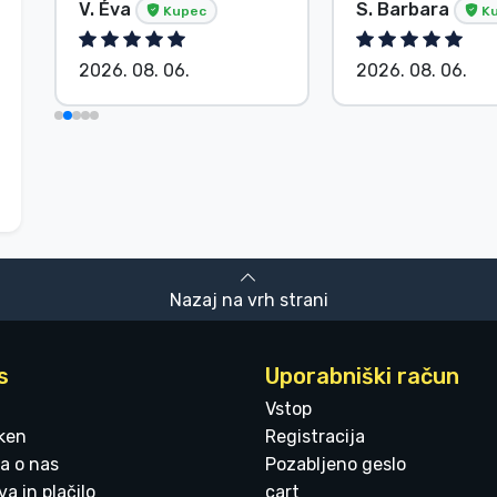
V. Éva
S. Barbara
Kupec
Ku
2026. 08. 06.
2026. 08. 06.
Nazaj na vrh strani
s
Uporabniški račun
Vstop
ken
Registracija
a o nas
Pozabljeno geslo
a in plačilo
cart