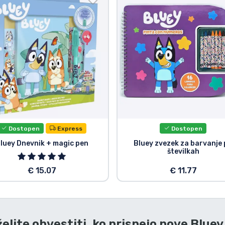
Dostopen
Express
Dostopen
luey Dnevnik + magic pen
Bluey zvezek za barvanje
številkah
€ 15.07
€ 11.77
želite obvestiti, ko prispejo nove
Bluey