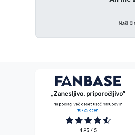
Blagovne znamke
Naši čl
Brez imena
Kupec
„Zanesljivo, priporočljivo”
2026. 08. 05.
Na podlagi več deset tisoč nakupov in
10725 ocen
4.93 / 5