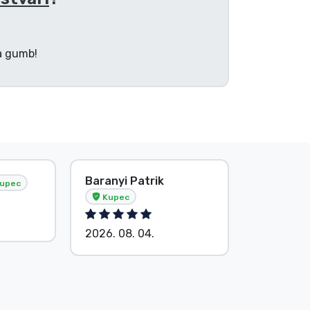
na gumb!
Baranyi Patrik
E. Hipsá
upec
Kupec
2026. 08.
2026. 08. 04.