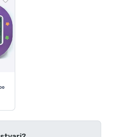
 po
 stvari
?