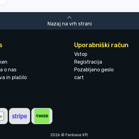
Nazaj na vrh strani
s
Uporabniški račun
Vstop
ken
Registracija
a o nas
Pozabljeno geslo
a in plačilo
cart
2026 © Fanbase Kft.