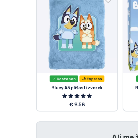
Tv serijske izdelki
Filmske izdelki
Risani izdelki
Anime izdelki
Dostopen
Express
Gamer izdelki
Bluey A5 plišasti zvezek
B
Športne izdelki
€ 9.58
Glasbene izdelki
Vrste izdelkov
Ali me 