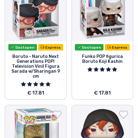
Vrste izdelkov
Blagovne znamke
Dostopen
Express
Dostopen
Express
Boruto - Naruto Next
Funko POP figurica
Generations POP!
Boruto Koji Kashin
Television Vinil Figura
Sarada w/Sharingan 9
cm
€ 17.81
€ 17.81