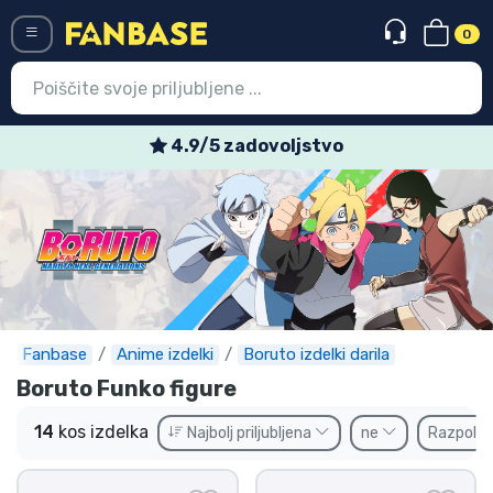
0
Menü
oljstvo
Tedenske poseb
Vstop
Registracija
Najnovejsi izdelki
Prodajni izdelki
Ekspresna dostava
Fanbase
Anime izdelki
Boruto izdelki darila
Boruto Funko figure
Prednaročila
14
kos izdelka
Najbolj priljubljena
ne
Razpolož
Outlet izdelki