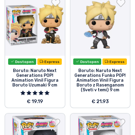
Dostava in plačilo
Tv serijske izdelki
Filmske izdelki
Risani izdelki
Dostopen
Express
Dostopen
Express
Anime izdelki
Boruto: Naruto Next
Boruto: Naruto Next
Generations POP!
Generations Funko POP!
Animation Vinil Figura
Animation Vinil Figura
Boruto Uzumaki 9 cm
Boruto z Rasenganom
Gamer izdelki
(Sveti v temi) 9 cm
€ 19.19
€ 21.93
Športne izdelki
Glasbene izdelki