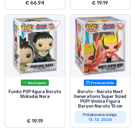
€ 66.94
€ 19.19
Dostopen
Prednaročilo
Funko POP figura Boruto
Boruto - Naruto Next
Shikadai Nara
Generations Super Sized
POP! Vinilna Figura
Baryon Naruto 15 cm
Pričakovana izdaja:
13. 12. 2026
€ 19.19