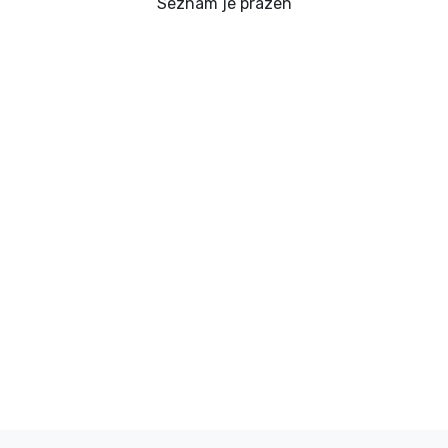
Dostava in plačilo
Seznam je prazen
Tv serijske izdelki
Filmske izdelki
Risani izdelki
Anime izdelki
Gamer izdelki
Športne izdelki
Glasbene izdelki