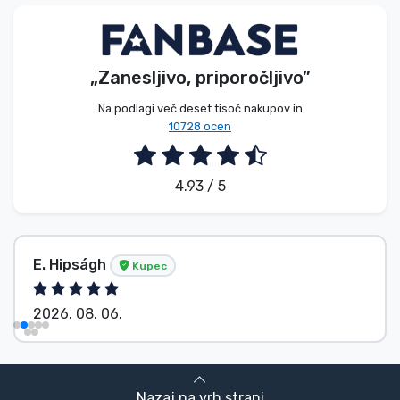
Vrste izdelkov
Blagovne znamke
„Zanesljivo, priporočljivo”
Na podlagi več deset tisoč nakupov in
10728 ocen
4.93 / 5
E. Hipságh
Kupec
2026. 08. 06.
Nazaj na vrh strani