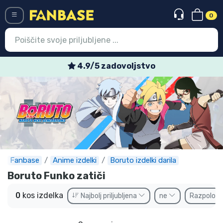
0
Menü
4.9/5 zadovoljstvo
Vstop
Registracija
Najnovejsi izdelki
Prodajni izdelki
Ekspresna dostava
Fanbase
Anime izdelki
Boruto izdelki darila
Boruto Funko zatiči
Prednaročila
0
kos izdelka
Najbolj priljubljena
ne
Razpoložl
Outlet izdelki