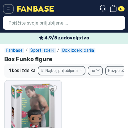
0
Menü
4.9/5 zadovoljstvo
Fanbase
Šport izdelki
Box izdelki darila
Vstop
Registracija
Box Funko figure
Najnovejsi izdelki
1
kos izdelka
Najbolj priljubljena
ne
Razpoložlj
Prodajni izdelki
Ekspresna dostava
Prednaročila
Outlet izdelki