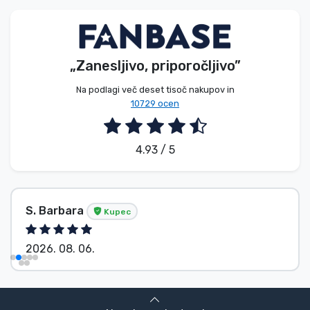
Vrste izdelkov
Blagovne znamke
„Zanesljivo, priporočljivo”
Na podlagi več deset tisoč nakupov in
10729 ocen
4.93 / 5
S. Barbara
Kupec
2026. 08. 06.