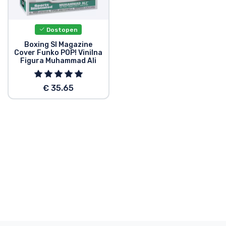
Dostava in plačilo
Dostopen
Tv serijske izdelki
Boxing SI Magazine
Cover Funko POP! Vinilna
Figura Muhammad Ali
Filmske izdelki
€ 35.65
Risani izdelki
Anime izdelki
Gamer izdelki
Športne izdelki
Glasbene izdelki