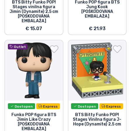
BTS Bitty Funko POP!
Funko POP figura BTS
Stages vinilna figura
Jung Kook
Jimin (Dynamite) 2,5 cm
[POŠKODOVANA
[POŠKODOVANA
EMBALAŽA]
EMBALAŽA]
€ 15.07
€ 21.93
Outlet
Dostopen
Express
Dostopen
Express
Funko POP figura BTS
BTS Bitty Funko POP!
Jimin Like Crazy
Stages Vinilna figura J-
[POŠKODOVANA
Hope (Dynamite) 2,5 cm
EMBALAŽA]