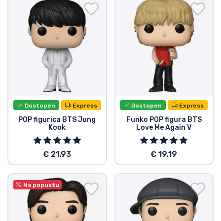
Dostava in plačilo
Tv serijske izdelki
Filmske izdelki
Risani izdelki
Dostopen
Express
Dostopen
Express
Anime izdelki
POP figurica BTS Jung
Funko POP figura BTS
Kook
Love Me Again V
Gamer izdelki
€ 21.93
€ 19.19
Športne izdelki
Na popustu
Glasbene izdelki