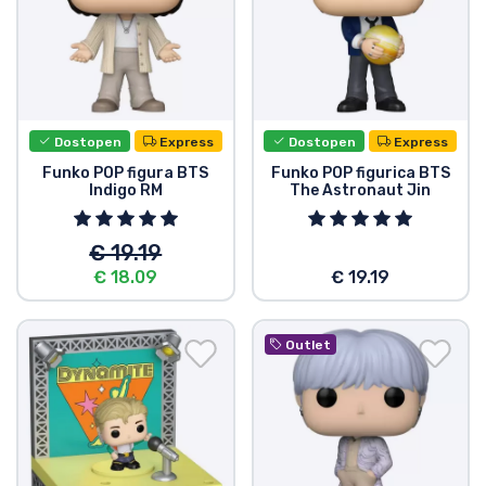
Vrste izdelkov
Blagovne znamke
Dostopen
Express
Dostopen
Express
Funko POP figura BTS
Funko POP figurica BTS
Indigo RM
The Astronaut Jin
€ 19.19
€ 18.09
€ 19.19
Outlet