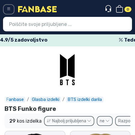
0
Menü
Tedenske posebne ponudbe
Vstop
Registracija
Najnovejsi izdelki
Prodajni izdelki
Ekspresna dostava
Fanbase
Glasba izdelki
BTS izdelki darila
BTS Funko figure
Prednaročila
29
kos izdelka
Najbolj priljubljena
ne
Razpolož
Outlet izdelki