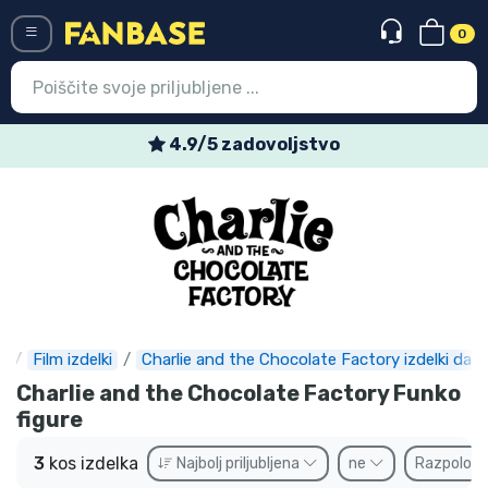
0
Menü
4.9/5 zadovoljstvo
Vstop
Registracija
Najnovejsi izdelki
Prodajni izdelki
Ekspresna dostava
e
Film izdelki
Charlie and the Chocolate Factory izdelki daril
Charlie and the Chocolate Factory Funko
Prednaročila
figure
Outlet izdelki
3
kos izdelka
Najbolj priljubljena
ne
Razpoložl