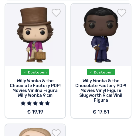
Dostava in plačilo
Tv serijske izdelki
Filmske izdelki
Risani izdelki
Anime izdelki
Dostopen
Dostopen
Willy Wonka & the
Willy Wonka & the
Chocolate Factory POP!
Chocolate Factory POP!
Gamer izdelki
Movies Vinilna Figura
Movies Vinyl Figure
Willy Wonka 9 cm
Slugworth 9 cm Vinil
Figura
Športne izdelki
€ 19.19
€ 17.81
Glasbene izdelki