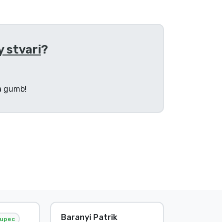
 stvari
?
na gumb!
Baranyi Patrik
E. Hipsá
upec