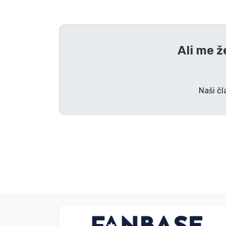
Tv serijske izdelki
Filmske izdelki
Ali me ž
Risani izdelki
Naši čl
Anime izdelki
Gamer izdelki
Športne izdelki
Glasbene izdelki
Brez imena
Vrste izdelkov
Kupec