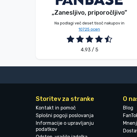
„Zanesljivo, priporočljivo”
2026. 08. 05.
Blagovne znamke
Na podlagi več deset tisoč nakupov in
10725 ocen
4.93 / 5
Storitev za stranke
O na
Kontakt in pomoč
Blog
Splošni pogoji poslovanja
FanTo
Informacije o upravljanju
Mnenj
podatkov
Dostav
Odstop, vračilo izdelka