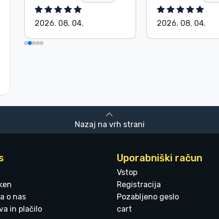
2026. 08. 04.
2026. 08. 04.
Nazaj na vrh strani
s
Uporabniški račun
Vstop
ken
Registracija
a o nas
Pozabljeno geslo
a in plačilo
cart