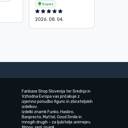
Kupec
2026. 08.
2026. 08. 04.
Fanbase Shop Slovenija ter Srednja in
Vzhodna Evropa vas pričakuje z
izjemno ponudbo figuric in zbirateljskih
izdelkov.
Izdelki znamk Funko, Hasbro,
Banpresto, Mattel, Good Smile in
mnogih drugih – za ljubitelje animejev,
filmov, serij, risank.