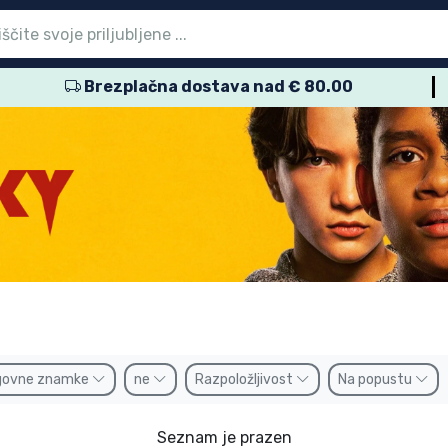
Brezplačna dostava nad € 80.00
vni meni
vni meni
vni meni
vni meni
vni meni
vni meni
vni meni
vni meni
vni meni
zdelki
zdelki
delki
delki
delki
zdelki
izdelki
kov
namke
govne znamke
ne
Razpoložljivost
Na popustu
Seznam je prazen