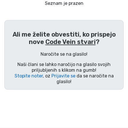
Dostava in plačilo
Seznam je prazen
Tv serijske izdelki
Ali me želite obvestiti, ko prispejo
Filmske izdelki
nove
Code Vein stvari
?
Risani izdelki
Naročite se na glasilo!
Naši člani se lahko naročijo na glasilo svojih
Anime izdelki
priljubljenih s klikom na gumb!
Stopite noter
, oz
Prijavite se
da se naročite na
glasilo!
Gamer izdelki
Športne izdelki
Glasbene izdelki