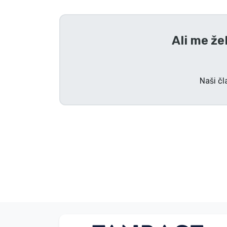
Tv serijske izdelki
Ali me že
Filmske izdelki
Risani izdelki
Naši čl
Anime izdelki
Gamer izdelki
Športne izdelki
Glasbene izdelki
Vrste izdelkov