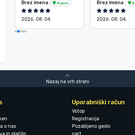
Brez imena
Brez imena
Kupec
K
2026. 08. 04.
2026. 08. 04.
Nazaj na vrh strani
s
Uporabniški račun
Vstop
ken
Registracija
a o nas
Pozabljeno geslo
a in plačilo
cart