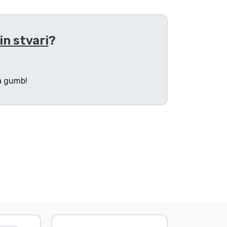
in stvari
?
na gumb!