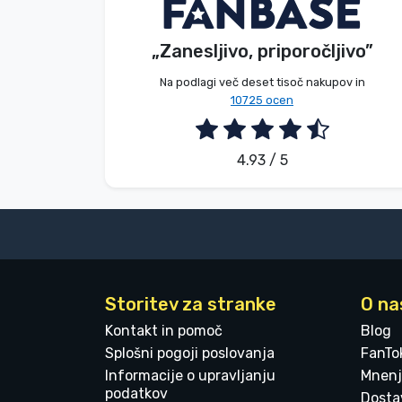
Brez imena
Kupec
Blagovne znamke
„Zanesljivo, priporočljivo”
2026. 08. 05.
Na podlagi več deset tisoč nakupov in
10725 ocen
4.93 / 5
Storitev za stranke
O na
Kontakt in pomoč
Blog
Splošni pogoji poslovanja
FanTo
Informacije o upravljanju
Mnenj
podatkov
Dostav