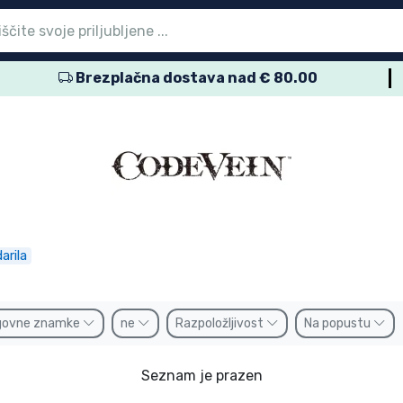
Brezplačna dostava nad € 80.00
vni meni
vni meni
vni meni
vni meni
vni meni
vni meni
vni meni
vni meni
vni meni
zdelki
zdelki
delki
delki
delki
zdelki
izdelki
kov
namke
arila
govne znamke
ne
Razpoložljivost
Na popustu
Seznam je prazen