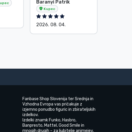
Baranyi Patrik
E. Hipsá
upec
Kupec
2026. 08.
2026. 08. 04.
Fanbase Shop Slovenija ter Srednja in
Vzhodna Evropa vas pričakuje z
izjemno ponudbo figuric in zbirateljskih
izdelkov.
Izdelki znamk Funko, Hasbro,
Banpresto, Mattel, Good Smile in
mnogih drugih – za ljubitelje animejev,