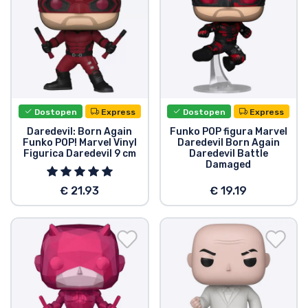
Vrste izdelkov
Blagovne znamke
Dostopen
Express
Dostopen
Express
Daredevil: Born Again
Funko POP figura Marvel
Funko POP! Marvel Vinyl
Daredevil Born Again
Figurica Daredevil 9 cm
Daredevil Battle
Damaged
€ 21.93
€ 19.19