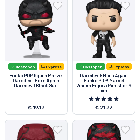
Dostava in plačilo
Tv serijske izdelki
Filmske izdelki
Risani izdelki
Dostopen
Express
Dostopen
Express
Anime izdelki
Funko POP figura Marvel
Daredevil: Born Again
Daredevil Born Again
Funko POP! Marvel
Daredevil Black Suit
Vinilna Figura Punisher 9
Gamer izdelki
cm
€ 19.19
€ 21.93
Športne izdelki
Glasbene izdelki