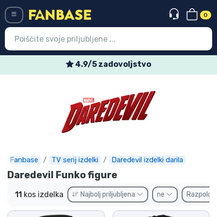
0
Menü
4.9/5 zadovoljstvo
Vstop
Registracija
Najnovejsi izdelki
Prodajni izdelki
Ekspresna dostava
Fanbase
TV serij izdelki
Daredevil izdelki darila
Daredevil Funko figure
Prednaročila
11
kos izdelka
Najbolj priljubljena
ne
Razpoložl
Outlet izdelki