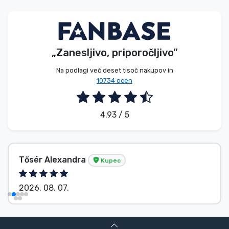
Vrste izdelkov
Blagovne znamke
„Zanesljivo, priporočljivo”
Na podlagi več deset tisoč nakupov in
10734 ocen
4.93 / 5
Tősér Alexandra
Kupec
2026. 08. 07.