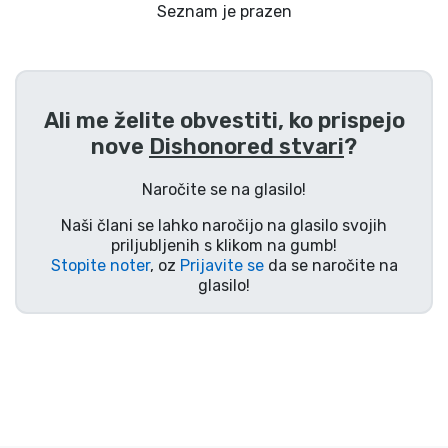
Dostava in plačilo
Seznam je prazen
Tv serijske izdelki
Ali me želite obvestiti, ko prispejo
Filmske izdelki
nove
Dishonored stvari
?
Risani izdelki
Naročite se na glasilo!
Naši člani se lahko naročijo na glasilo svojih
Anime izdelki
priljubljenih s klikom na gumb!
Stopite noter
, oz
Prijavite se
da se naročite na
glasilo!
Gamer izdelki
Športne izdelki
Glasbene izdelki