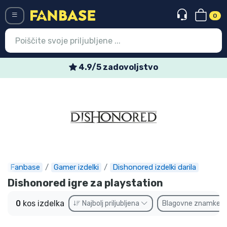
0
Menü
4.9/5 zadovoljstvo
Vstop
Registracija
Najnovejsi izdelki
Prodajni izdelki
Ekspresna dostava
Fanbase
Gamer izdelki
Dishonored izdelki darila
Dishonored igre za playstation
Prednaročila
0
kos izdelka
Najbolj priljubljena
Blagovne znamke
Outlet izdelki