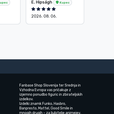
E. Hipságh
Brez ime
upec
Kupec
2026. 08. 06.
2026. 08.
Fanbase Shop Slovenija ter Srednja in
Vzhodna Evropa vas pričakuje z
izjemno ponudbo figuric in zbirateljskih
izdelkov.
Izdelki znamk Funko, Hasbro,
Banpresto, Mattel, Good Smile in
mnogih drugih – za ljubitelje animejev,