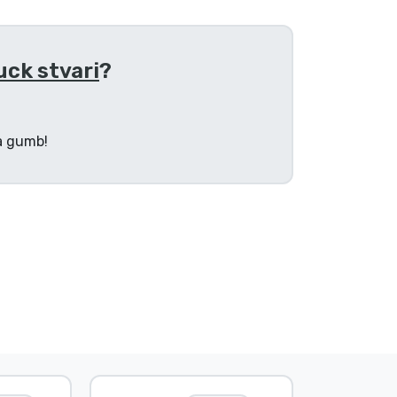
uck stvari
?
na gumb!