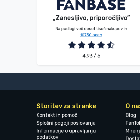
V. Éva
Kupec
Blagovne znamke
„Zanesljivo, priporočljivo”
2026. 08. 06.
Na podlagi več deset tisoč nakupov in
10730 ocen
4.93 / 5
Storitev za stranke
O na
Kontakt in pomoč
Blog
Splošni pogoji poslovanja
FanTo
Informacije o upravljanju
Mnenj
podatkov
Dostav