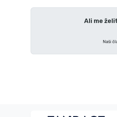
Tv serijske izdelki
Ali me želi
Filmske izdelki
Risani izdelki
Naši čl
Anime izdelki
Gamer izdelki
Športne izdelki
Glasbene izdelki
Vrste izdelkov