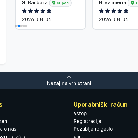
S. Barbara
Brez imena
Kupec
K
2026. 08. 06.
2026. 08. 06.
Nazaj na vrh strani
s
Uporabniški račun
Vstop
ken
Registracija
a o nas
Pozabljeno geslo
a in plačilo
cart