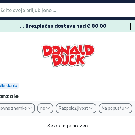
Brezplačna dostava nad € 80.00
vni meni
vni meni
vni meni
vni meni
vni meni
vni meni
vni meni
vni meni
vni meni
zdelki
zdelki
delki
delki
delki
zdelki
izdelki
kov
namke
ki darila
onzole
govne znamke
ne
Razpoložljivost
Na popustu
Seznam je prazen