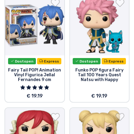
Dostava in plačilo
Tv serijske izdelki
Filmske izdelki
Risani izdelki
Dostopen
Express
Dostopen
Express
Anime izdelki
Fairy Tail POP! Animation
Funko POP figura Fairy
Vinyl Figurica Jellal
Tail 100 Years Quest
Fernandes 9 cm
Natsu with Happy
Gamer izdelki
€ 19.19
€ 19.19
Športne izdelki
Glasbene izdelki