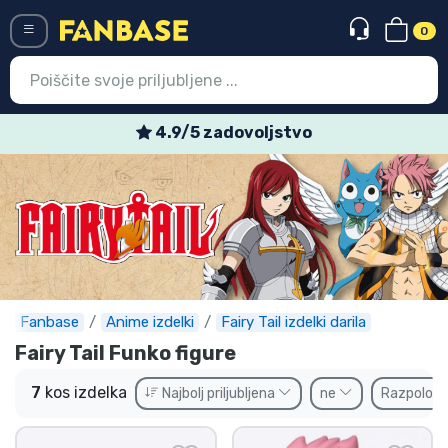
0
Menü
4.9/5 zadovoljstvo
Vstop
Registracija
Najnovejsi izdelki
Prodajni izdelki
Ekspresna dostava
Fanbase
Anime izdelki
Fairy Tail izdelki darila
Fairy Tail Funko figure
Prednaročila
7
kos izdelka
Najbolj priljubljena
ne
Razpoložl
Outlet izdelki