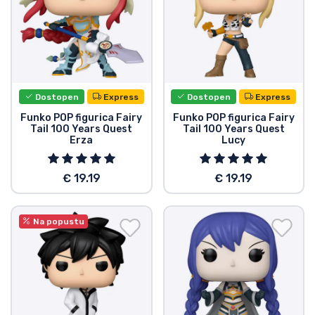
Vrste izdelkov
Blagovne znamke
Dostopen
Express
Dostopen
Express
Funko POP figurica Fairy
Funko POP figurica Fairy
Tail 100 Years Quest
Tail 100 Years Quest
Erza
Lucy
€ 19.19
€ 19.19
Na popustu