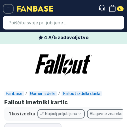
0
Menü
4.9/5 zadovoljstvo
Vstop
Registracija
Najnovejsi izdelki
Prodajni izdelki
Ekspresna dostava
Fanbase
Gamer izdelki
Fallout izdelki darila
Fallout imetniki kartic
Prednaročila
1
kos izdelka
Najbolj priljubljena
Blagovne znamke
Outlet izdelki