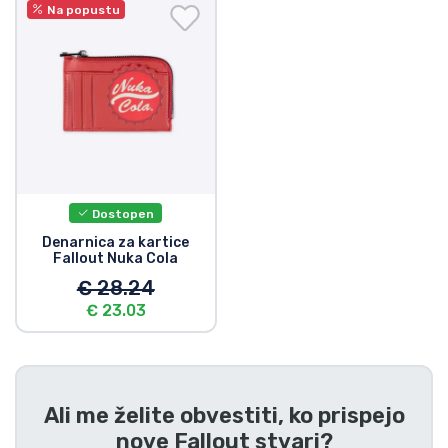
Dostava in plačilo
Na popustu
Tv serijske izdelki
Filmske izdelki
Risani izdelki
Dostopen
Anime izdelki
Denarnica za kartice
Fallout Nuka Cola
€ 28.24
Gamer izdelki
€ 23.03
Športne izdelki
Glasbene izdelki
Ali me želite obvestiti, ko prispejo
nove
Fallout stvari
?