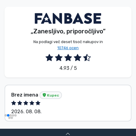
Vrste izdelkov
Blagovne znamke
„Zanesljivo, priporočljivo”
Na podlagi več deset tisoč nakupov in
10746 ocen
4.93 / 5
Brez imena
Kupec
2026. 08. 08.