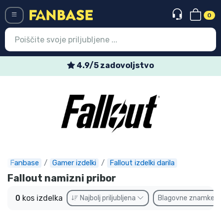
0
Menü
4.9/5 zadovoljstvo
Vstop
Registracija
Najnovejsi izdelki
Prodajni izdelki
Ekspresna dostava
Fanbase
Gamer izdelki
Fallout izdelki darila
Fallout namizni pribor
Prednaročila
0
kos izdelka
Najbolj priljubljena
Blagovne znamke
Outlet izdelki