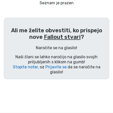
Dostava in plačilo
Seznam je prazen
Tv serijske izdelki
Ali me želite obvestiti, ko prispejo
Filmske izdelki
nove
Fallout stvari
?
Risani izdelki
Naročite se na glasilo!
Naši člani se lahko naročijo na glasilo svojih
Anime izdelki
priljubljenih s klikom na gumb!
Stopite noter
, oz
Prijavite se
da se naročite na
glasilo!
Gamer izdelki
Športne izdelki
Glasbene izdelki