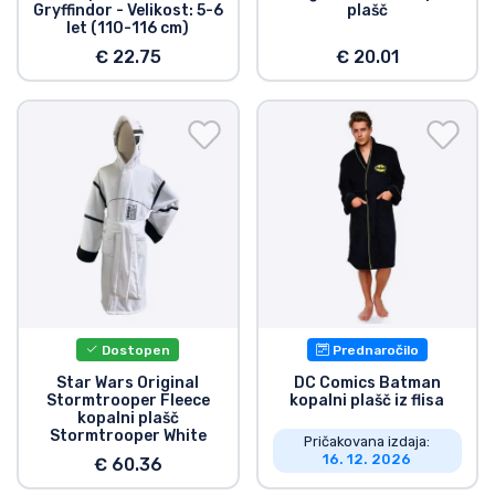
Gryffindor - Velikost: 5-6
plašč
Vrste izdelkov
let (110-116 cm)
€ 22.75
€ 20.01
Blagovne znamke
Dostopen
Prednaročilo
Star Wars Original
DC Comics Batman
Stormtrooper Fleece
kopalni plašč iz flisa
kopalni plašč
Stormtrooper White
Pričakovana izdaja:
16. 12. 2026
€ 60.36