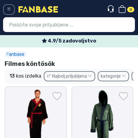
0
Menü
4.9/5 zadovoljstvo
Fanbase
Vstop
Registracija
Filmes köntösök
Najnovejsi izdelki
13
kos izdelka
Najbolj priljubljena
kategorije
B
Prodajni izdelki
Ekspresna dostava
Prednaročila
Outlet izdelki