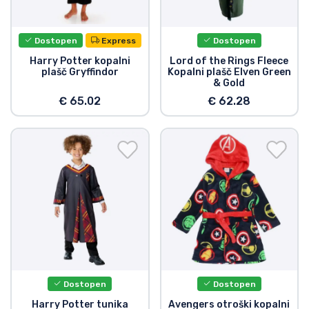
Dostava in plačilo
Dostopen
Express
Dostopen
Tv serijske izdelki
Harry Potter kopalni
Lord of the Rings Fleece
plašč Gryffindor
Kopalni plašč Elven Green
& Gold
Filmske izdelki
€ 65.02
€ 62.28
Risani izdelki
Anime izdelki
Gamer izdelki
Športne izdelki
Glasbene izdelki
Dostopen
Dostopen
Harry Potter tunika
Avengers otroški kopalni