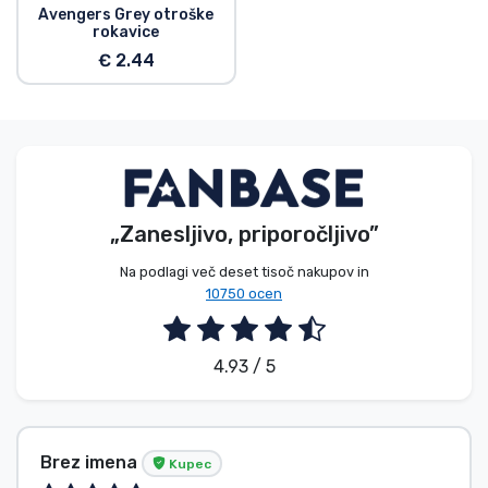
Avengers Grey otroške
rokavice
€ 2.44
„Zanesljivo, priporočljivo”
Na podlagi več deset tisoč nakupov in
10750 ocen
4.93 / 5
Brez imena
Kupec