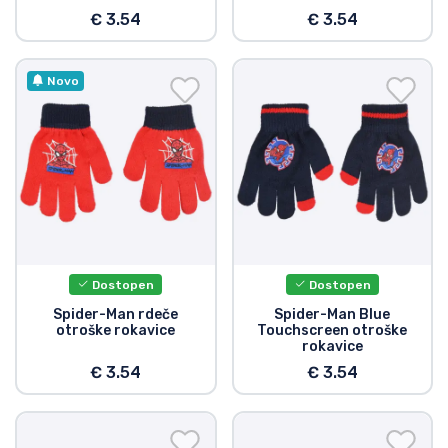
€ 3.54
€ 3.54
Vrste izdelkov
Blagovne znamke
Novo
Dostopen
Dostopen
Spider-Man rdeče
Spider-Man Blue
otroške rokavice
Touchscreen otroške
rokavice
€ 3.54
€ 3.54