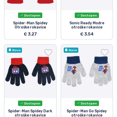
Dostava in plačilo
Dostopen
Dostopen
Tv serijske izdelki
Spider-Man Spidey
Sonic Ready Modre
Otroške rokavice
otroške rokavice
Filmske izdelki
€ 3.27
€ 3.54
Risani izdelki
Novo
Novo
Anime izdelki
Gamer izdelki
Športne izdelki
Dostopen
Dostopen
Glasbene izdelki
Spider-Man Spidey Dark
Spider-Man Go Spidey
otroške rokavice
otroške rokavice