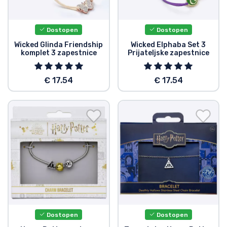
Dostava in plačilo
Dostopen
Dostopen
Tv serijske izdelki
Wicked Glinda Friendship
Wicked Elphaba Set 3
komplet 3 zapestnice
Prijateljske zapestnice
Filmske izdelki
€ 17.54
€ 17.54
Risani izdelki
Anime izdelki
Gamer izdelki
Športne izdelki
Glasbene izdelki
Dostopen
Dostopen