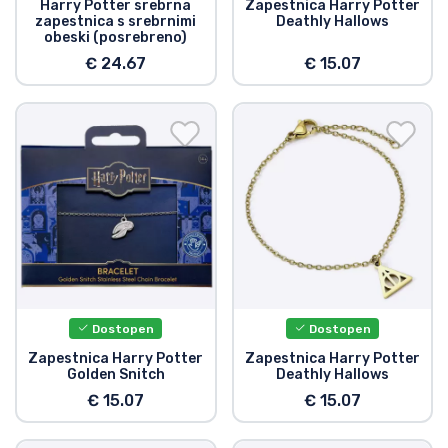
Harry Potter srebrna
Zapestnica Harry Potter
zapestnica s srebrnimi
Deathly Hallows
Vrste izdelkov
obeski (posrebreno)
€ 24.67
€ 15.07
Blagovne znamke
Dostopen
Dostopen
Zapestnica Harry Potter
Zapestnica Harry Potter
Golden Snitch
Deathly Hallows
€ 15.07
€ 15.07