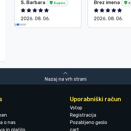
S. Barbara
Brez imena
Kupec
K
2026. 08. 06.
2026. 08. 06.
Nazaj na vrh strani
s
Uporabniški račun
Vstop
ken
Registracija
a o nas
Pozabljeno geslo
a in plačilo
cart