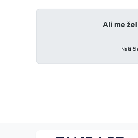
Tv serijske izdelki
Ali me žel
Filmske izdelki
Risani izdelki
Naši čl
Anime izdelki
Gamer izdelki
Športne izdelki
Glasbene izdelki
Vrste izdelkov