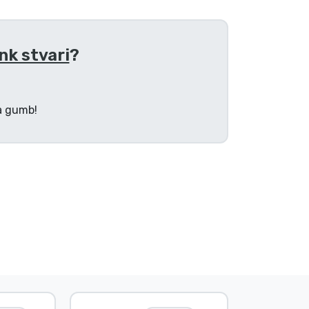
nk stvari
?
na gumb!