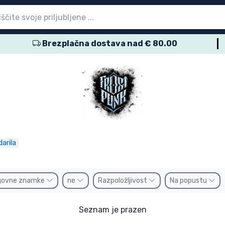
Brezplačna dostava nad € 80.00
vni meni
vni meni
vni meni
vni meni
vni meni
vni meni
vni meni
vni meni
vni meni
zdelki
zdelki
delki
delki
delki
zdelki
izdelki
kov
namke
arila
govne znamke
ne
Razpoložljivost
Na popustu
Seznam je prazen