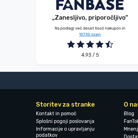
V. Éva
Kupec
Blagovne znamke
„Zanesljivo, priporočljivo”
2026. 08. 06.
Na podlagi več deset tisoč nakupov in
10730 ocen
4.93 / 5
Storitev za stranke
O na
Kontakt in pomoč
Blog
Splošni pogoji poslovanja
FanTo
Informacije o upravljanju
Mnenj
podatkov
Dostav