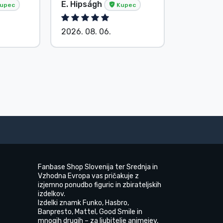
E. Hipságh
Brez ime
upec
Kupec
2026. 08. 06.
2026. 08.
Fanbase Shop Slovenija ter Srednja in
Vzhodna Evropa vas pričakuje z
izjemno ponudbo figuric in zbirateljskih
izdelkov.
Izdelki znamk Funko, Hasbro,
Banpresto, Mattel, Good Smile in
mnogih drugih – za ljubitelje animejev,