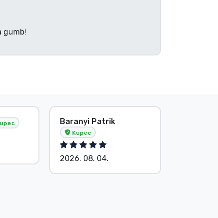
na gumb!
Baranyi Patrik
E. Hipsá
upec
Kupec
2026. 08.
2026. 08. 04.