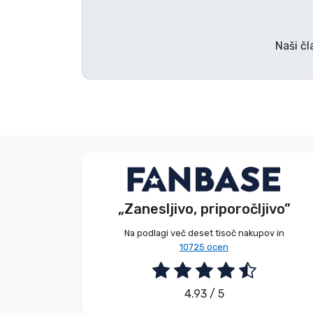
Blagovne znamke
Naši čl
Brez imena
Kupec
„Zanesljivo, priporočljivo”
2026. 08. 05.
Na podlagi več deset tisoč nakupov in
10725 ocen
4.93 / 5