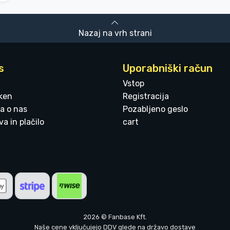
Nazaj na vrh strani
s
Uporabniški račun
Vstop
ken
Registracija
a o nas
Pozabljeno geslo
a in plačilo
cart
2026 © Fanbase Kft.
Naše cene vključujejo DDV glede na državo dostave