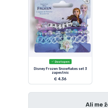
Tv serijske izdelki
Filmske izdelki
Risani izdelki
Anime izdelki
Dostopen
Gamer izdelki
Disney Frozen Snowflakes set 3
zapestnic
Športne izdelki
€ 4.36
Glasbene izdelki
Ali me ž
Vrste izdelkov