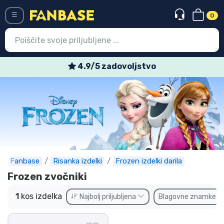
0
Menü
4.9/5 zadovoljstvo
Vstop
Registracija
Najnovejsi izdelki
Prodajni izdelki
Ekspresna dostava
Fanbase
Risanka izdelki
Frozen izdelki darila
Frozen zvočniki
Prednaročila
1
kos izdelka
Najbolj priljubljena
Blagovne znamke
Outlet izdelki