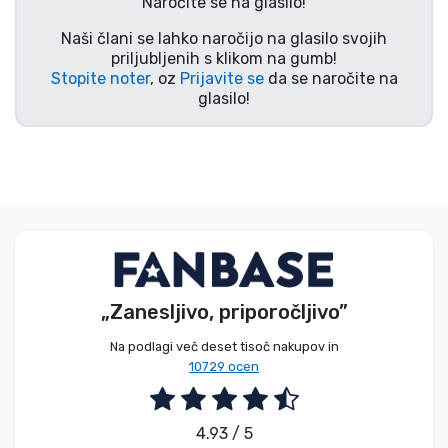
Naročite se na glasilo!
Vrste izdelkov
Naši člani se lahko naročijo na glasilo svojih
priljubljenih s klikom na gumb!
Stopite noter
, oz
Prijavite se
da se naročite na
Blagovne znamke
glasilo!
„Zanesljivo, priporočljivo”
Na podlagi več deset tisoč nakupov in
10729 ocen
4.93 / 5