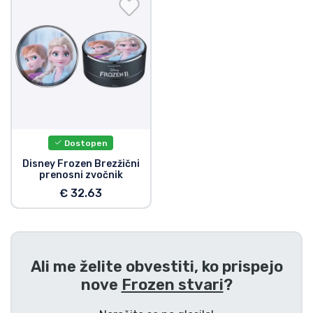
Dostava in plačilo
Tv serijske izdelki
Filmske izdelki
Risani izdelki
Dostopen
Anime izdelki
Disney Frozen Brezžični
prenosni zvočnik
€ 32.63
Gamer izdelki
Športne izdelki
Ali me želite obvestiti, ko prispejo
Glasbene izdelki
nove
Frozen stvari
?