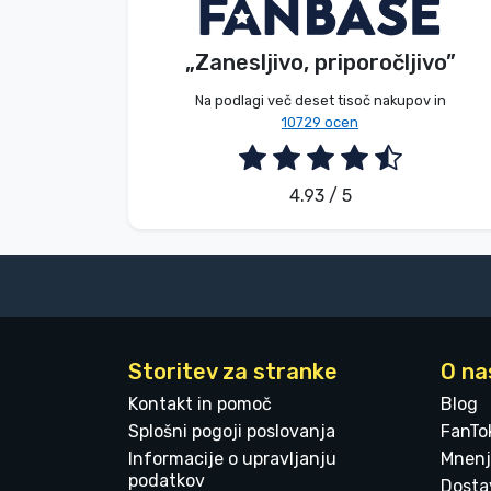
V. Éva
Kupec
Blagovne znamke
„Zanesljivo, priporočljivo”
2026. 08. 06.
Na podlagi več deset tisoč nakupov in
10729 ocen
4.93 / 5
Storitev za stranke
O na
Kontakt in pomoč
Blog
Splošni pogoji poslovanja
FanTo
Informacije o upravljanju
Mnenj
podatkov
Dostav