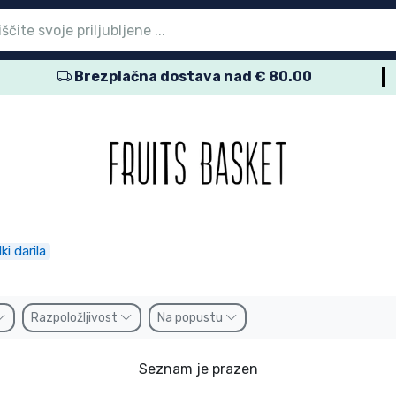
Brezplačna dostava nad € 80.00
vni meni
vni meni
vni meni
vni meni
vni meni
vni meni
vni meni
vni meni
vni meni
zdelki
zdelki
delki
delki
delki
zdelki
izdelki
kov
namke
ki darila
Razpoložljivost
Na popustu
Seznam je prazen