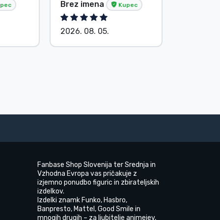
Brez imena
Brez ime
pec
Kupec
2026. 08. 05.
2026. 08.
Fanbase Shop Slovenija ter Srednja in
Vzhodna Evropa vas pričakuje z
izjemno ponudbo figuric in zbirateljskih
izdelkov.
Izdelki znamk Funko, Hasbro,
Banpresto, Mattel, Good Smile in
mnogih drugih – za ljubitelje animejev,