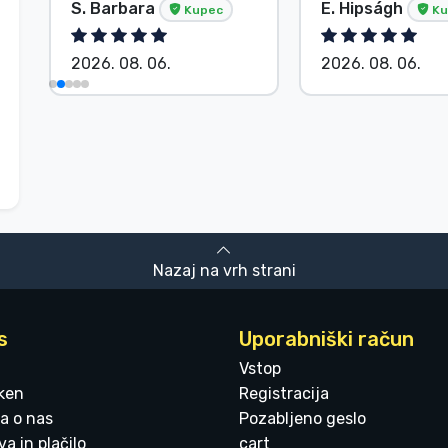
S. Barbara
E. Hipságh
Kupec
Ku
2026. 08. 06.
2026. 08. 06.
Nazaj na vrh strani
s
Uporabniški račun
Vstop
ken
Registracija
a o nas
Pozabljeno geslo
a in plačilo
cart