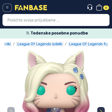
0
Menü
Tedenske posebne ponudbe
izdelki
League Of Legends izdelki
League Of Legends figur
Vstop
Registracija
Najnovejsi izdelki
Prodajni izdelki
Ekspresna dostava
Prednaročila
Outlet izdelki