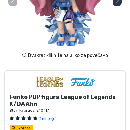
Dostava in plačilo
Tv serijske izdelki
Filmske izdelki
Risani izdelki
Dvakrat kliknite na sliko za povečavo
Anime izdelki
Gamer izdelki
Funko POP figura League of Legends
Športne izdelki
K/DA Ahri
Številka artikla:
240917
Glasbene izdelki
(1 mnenje)
Express