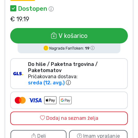
Vrste izdelkov
Dostopen
€ 19.19
Blagovne znamke
V košarico
Nagrada FanToken:
19
Do hiše / Paketna trgovina /
Paketomatov
Pričakovana dostava:
sreda (12. avg.)
Dodaj na seznam želja
Deli
Imam vprašanje