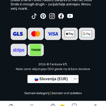
Izdelki znamk Funko, Hasbro, Banpresto, Mattel, Good
Smile in mnogih drugih – za ljubitelje animejev, filmov,
serij, risank.
2026 © Fanbase Kft.
Naše cene vključujejo DDV glede na državo dostave
Slovenija (EUR)
Seznam kategorij
|
Seznam vrst izdelkov