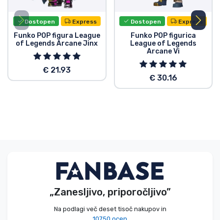
Dostopen
Express
Dostopen
Express
Funko POP figura League
Funko POP figurica
of Legends Arcane Jinx
League of Legends
Arcane Vi
€ 21.93
€ 30.16
„Zanesljivo, priporočljivo”
Na podlagi več deset tisoč nakupov in
10750 ocen