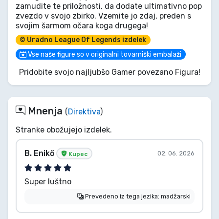
zamudite te priložnosti, da dodate ultimativno pop
zvezdo v svojo zbirko. Vzemite jo zdaj, preden s
svojim šarmom očara koga drugega!
© Uradno League Of Legends izdelek
Vse naše figure so v originalni tovarniški embalaži
Pridobite svojo najljubšo Gamer povezano Figura!
Mnenja
(
Direktiva
)
Stranke obožujejo izdelek.
B. Enikő
02. 06. 2026
Kupec
Super luštno
Prevedeno iz tega jezika: madžarski