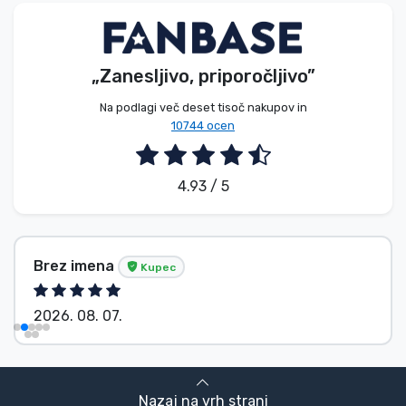
„Zanesljivo, priporočljivo”
Na podlagi več deset tisoč nakupov in
10744 ocen
4.93 / 5
Brez imena
Kupec
2026. 08. 07.
Nazaj na vrh strani