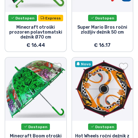
Dostava in plačilo
Dostopen
Express
Dostopen
Tv serijske izdelki
Minecraft otroški
Super Mario Bros ročni
prozoren polavtomatski
zložljiv dežnik 50 cm
dežnik Ø70 cm
Filmske izdelki
€ 16.44
€ 16.17
Risani izdelki
Novo
Anime izdelki
Gamer izdelki
Športne izdelki
Glasbene izdelki
Dostopen
Dostopen
Minecraft Boom otroški
Hot Wheels ročni dežnik z