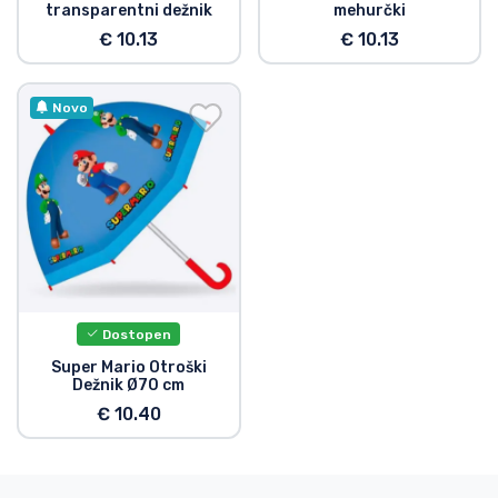
transparentni dežnik
mehurčki
Vrste izdelkov
€ 10.13
€ 10.13
Blagovne znamke
Novo
Dostopen
Super Mario Otroški
Dežnik Ø70 cm
€ 10.40