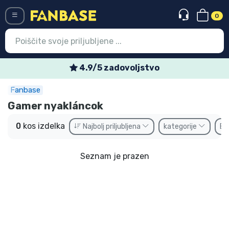
0
Menü
4.9/5 zadovoljstvo
Fanbase
Vstop
Registracija
Gamer nyakláncok
Najnovejsi izdelki
0
kos izdelka
Najbolj priljubljena
kategorije
Bl
Prodajni izdelki
Seznam je prazen
Ekspresna dostava
Prednaročila
Outlet izdelki