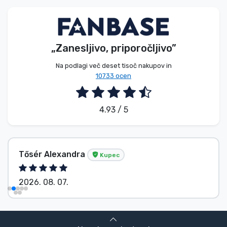
Vrste izdelkov
Blagovne znamke
„Zanesljivo, priporočljivo”
Na podlagi več deset tisoč nakupov in
10733 ocen
4.93 / 5
Tősér Alexandra
Kupec
2026. 08. 07.