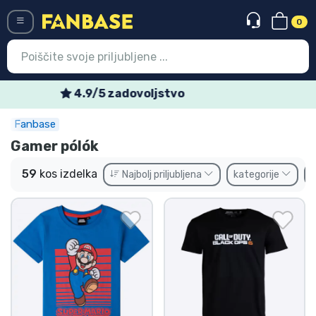
0
Menü
Tedenske posebne ponudbe
Fanbase
Vstop
Registracija
Gamer pólók
Najnovejsi izdelki
59
kos izdelka
Najbolj priljubljena
kategorije
Prodajni izdelki
Ekspresna dostava
Prednaročila
Outlet izdelki