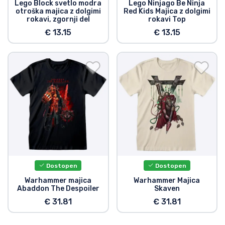
Lego Block svetlo modra
Lego Ninjago Be Ninja
otroška majica z dolgimi
Red Kids Majica z dolgimi
rokavi, zgornji del
rokavi Top
€ 13.15
€ 13.15
Dostopen
Dostopen
Warhammer majica
Warhammer Majica
Abaddon The Despoiler
Skaven
€ 31.81
€ 31.81