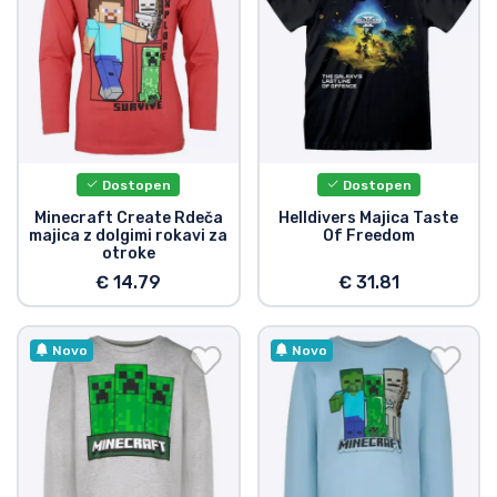
Dostopen
Dostopen
Minecraft Create Rdeča
Helldivers Majica Taste
majica z dolgimi rokavi za
Of Freedom
otroke
€ 14.79
€ 31.81
Novo
Novo