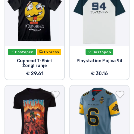
Dostopen
Express
Dostopen
Cuphead T-Shirt
Playstation Majica 94
Žongliranje
€ 29.61
€ 30.16