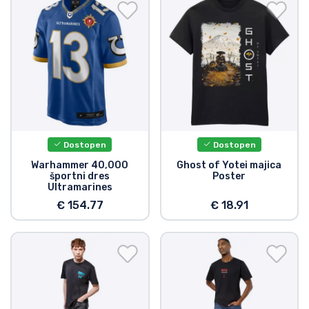
Dostopen
Dostopen
Warhammer 40,000
Ghost of Yotei majica
športni dres
Poster
Ultramarines
€ 154.77
€ 18.91