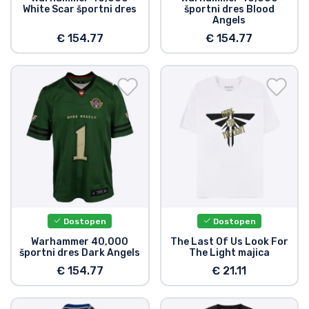
White Scar športni dres
športni dres Blood
Angels
€ 154.77
€ 154.77
Dostopen
Dostopen
Warhammer 40,000
The Last Of Us Look For
športni dres Dark Angels
The Light majica
€ 154.77
€ 21.11