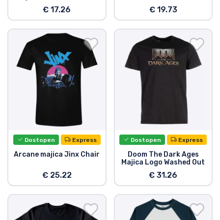
€ 17.26
€ 19.73
Vrste izdelkov
Blagovne znamke
Dostopen
Express
Dostopen
Express
Arcane majica Jinx Chair
Doom The Dark Ages
Majica Logo Washed Out
€ 25.22
€ 31.26