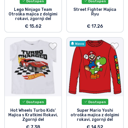
Dostopen
Dostopen
Lego Ninjago Team
Street Fighter Majica
Otroška majica z dolgimi
Ryu
rokavi, zgornji del
€ 15.62
€ 17.26
Novo
Dostopen
Dostopen
Hot Wheels Turbo Kids'
Super Mario Yoshi
Majica s Kratkimi Rokavi,
otroška majica z dolgimi
Zgornji del
rokavi, zgornji del
€ 7.38
€ 14.52