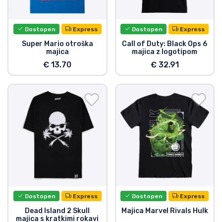
Dostava in plačilo
Dostopen
Express
Dostopen
Express
Tv serijske izdelki
Super Mario otroška
Call of Duty: Black Ops 6
majica
majica z logotipom
Filmske izdelki
€ 13.70
€ 32.91
Risani izdelki
Anime izdelki
Gamer izdelki
Športne izdelki
Dostopen
Express
Dostopen
Express
Glasbene izdelki
Dead Island 2 Skull
Majica Marvel Rivals Hulk
majica s kratkimi rokavi