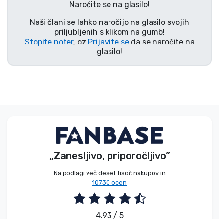
Naročite se na glasilo!
Vrste izdelkov
Naši člani se lahko naročijo na glasilo svojih
priljubljenih s klikom na gumb!
Blagovne znamke
Stopite noter
, oz
Prijavite se
da se naročite na
glasilo!
„Zanesljivo, priporočljivo”
Na podlagi več deset tisoč nakupov in
10730 ocen
4.93 / 5