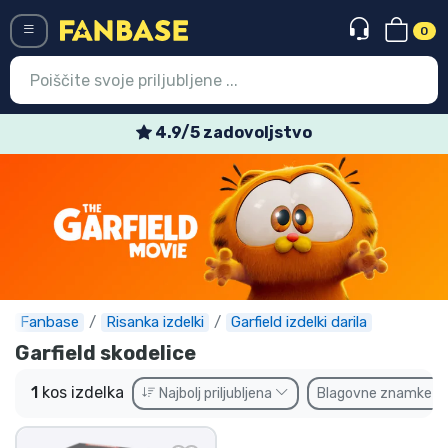
0
Menü
4.9/5 zadovoljstvo
Vstop
Registracija
Najnovejsi izdelki
Prodajni izdelki
Ekspresna dostava
Fanbase
Risanka izdelki
Garfield izdelki darila
Garfield skodelice
Prednaročila
1
kos izdelka
Najbolj priljubljena
Blagovne znamke
Outlet izdelki