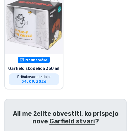
Dostava in plačilo
Tv serijske izdelki
Filmske izdelki
Risani izdelki
Prednaročilo
Anime izdelki
Garfield skodelica 350 ml
Pričakovana izdaja:
04. 09. 2026
Gamer izdelki
Športne izdelki
Ali me želite obvestiti, ko prispejo
Glasbene izdelki
nove
Garfield stvari
?