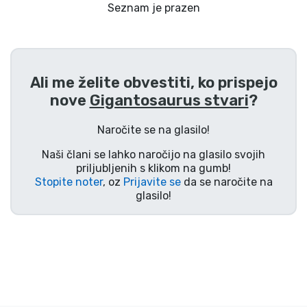
Dostava in plačilo
Seznam je prazen
Tv serijske izdelki
Ali me želite obvestiti, ko prispejo
Filmske izdelki
nove
Gigantosaurus stvari
?
Risani izdelki
Naročite se na glasilo!
Naši člani se lahko naročijo na glasilo svojih
Anime izdelki
priljubljenih s klikom na gumb!
Stopite noter
, oz
Prijavite se
da se naročite na
glasilo!
Gamer izdelki
Športne izdelki
Glasbene izdelki