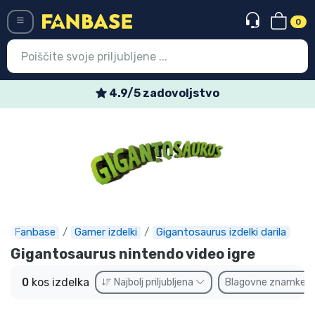
0
Menü
4.9/5 zadovoljstvo
Vstop
Registracija
Najnovejsi izdelki
Prodajni izdelki
Ekspresna dostava
Fanbase
Gamer izdelki
Gigantosaurus izdelki darila
Gigantosaurus nintendo video igre
Prednaročila
0
kos izdelka
Najbolj priljubljena
Blagovne znamke
Outlet izdelki