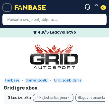
0
Menü
4.9/5 zadovoljstvo
Vstop
Registracija
Najnovejsi izdelki
Prodajni izdelki
Ekspresna dostava
Fanbase
Gamer izdelki
Grid izdelki darila
Grid igre xbox
Prednaročila
0
kos izdelka
Najbolj priljubljena
Blagovne znamke
Outlet izdelki