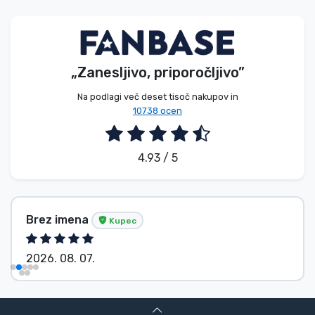
Vrste izdelkov
Blagovne znamke
„Zanesljivo, priporočljivo”
Na podlagi več deset tisoč nakupov in
10738 ocen
4.93 / 5
Brez imena
Kupec
2026. 08. 07.