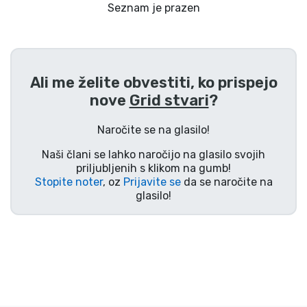
Dostava in plačilo
Seznam je prazen
Tv serijske izdelki
Ali me želite obvestiti, ko prispejo
Filmske izdelki
nove
Grid stvari
?
Risani izdelki
Naročite se na glasilo!
Naši člani se lahko naročijo na glasilo svojih
Anime izdelki
priljubljenih s klikom na gumb!
Stopite noter
, oz
Prijavite se
da se naročite na
glasilo!
Gamer izdelki
Športne izdelki
Glasbene izdelki