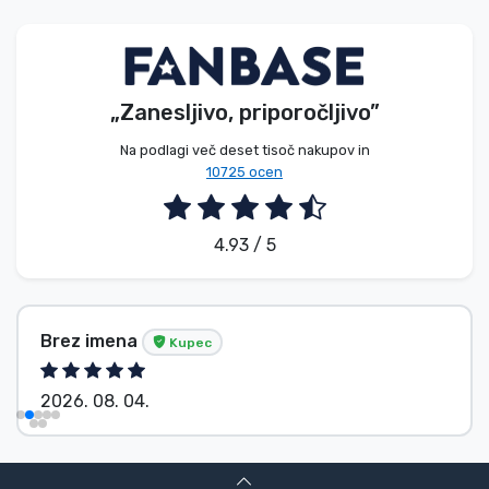
Vrste izdelkov
Blagovne znamke
„Zanesljivo, priporočljivo”
Na podlagi več deset tisoč nakupov in
10725 ocen
4.93 / 5
Brez imena
Kupec
2026. 08. 04.