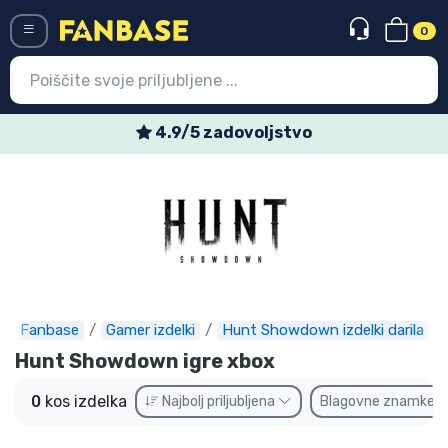
0
Menü
4.9/5 zadovoljstvo
Vstop
Registracija
Najnovejsi izdelki
Prodajni izdelki
Ekspresna dostava
Fanbase
Gamer izdelki
Hunt Showdown izdelki darila
Hunt Showdown igre xbox
Prednaročila
0
kos izdelka
Najbolj priljubljena
Blagovne znamke
Outlet izdelki