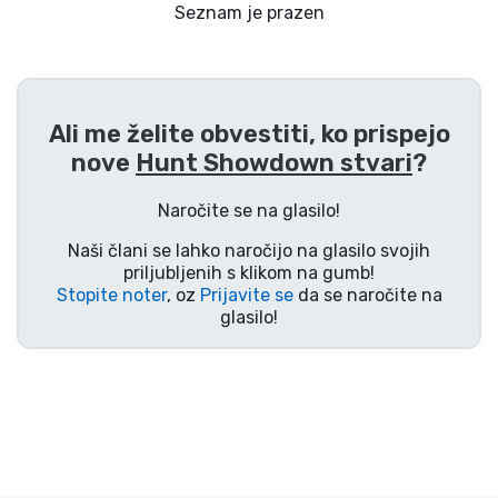
Dostava in plačilo
Seznam je prazen
Tv serijske izdelki
Ali me želite obvestiti, ko prispejo
Filmske izdelki
nove
Hunt Showdown stvari
?
Risani izdelki
Naročite se na glasilo!
Naši člani se lahko naročijo na glasilo svojih
Anime izdelki
priljubljenih s klikom na gumb!
Stopite noter
, oz
Prijavite se
da se naročite na
glasilo!
Gamer izdelki
Športne izdelki
Glasbene izdelki