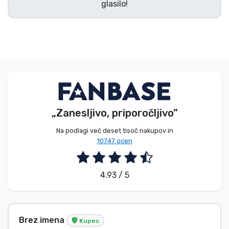
glasilo!
Vrste izdelkov
Blagovne znamke
„Zanesljivo, priporočljivo”
Na podlagi več deset tisoč nakupov in
10747 ocen
4.93 / 5
Brez imena
Kupec