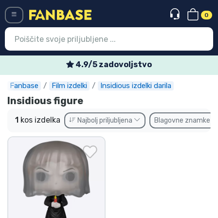
0
Menü
4.9/5 zadovoljstvo
Fanbase
Film izdelki
Insidious izdelki darila
Vstop
Registracija
Insidious figure
Najnovejsi izdelki
1
kos izdelka
Najbolj priljubljena
Blagovne znamke
Prodajni izdelki
Ekspresna dostava
Prednaročila
Outlet izdelki