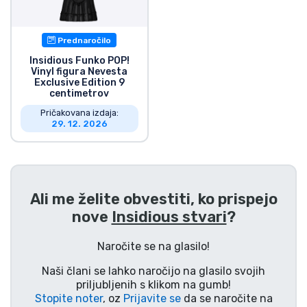
Dostava in plačilo
Prednaročilo
Tv serijske izdelki
Insidious Funko POP!
Vinyl figura Nevesta
Exclusive Edition 9
Filmske izdelki
centimetrov
Pričakovana izdaja:
Risani izdelki
29. 12. 2026
Anime izdelki
Ali me želite obvestiti, ko prispejo
Gamer izdelki
nove
Insidious stvari
?
Športne izdelki
Naročite se na glasilo!
Naši člani se lahko naročijo na glasilo svojih
Glasbene izdelki
priljubljenih s klikom na gumb!
Stopite noter
, oz
Prijavite se
da se naročite na