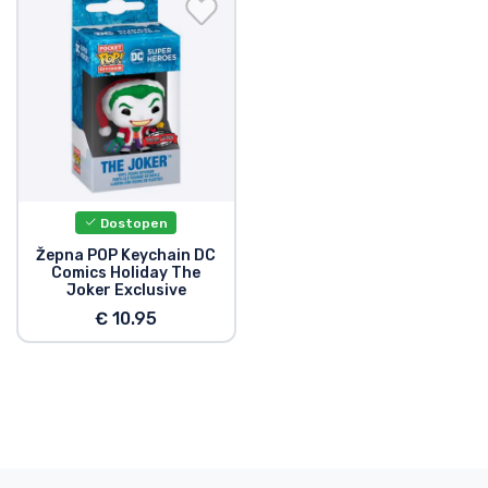
Dostava in plačilo
Tv serijske izdelki
Filmske izdelki
Risani izdelki
Dostopen
Anime izdelki
Žepna POP Keychain DC
Comics Holiday The
Joker Exclusive
Gamer izdelki
€ 10.95
Športne izdelki
Glasbene izdelki