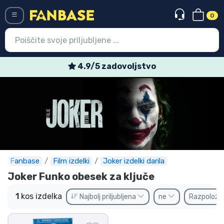
0
Menü
4.9/5 zadovoljstvo
Vstop
Registracija
Najnovejsi izdelki
Prodajni izdelki
Ekspresna dostava
Fanbase
Film izdelki
Joker izdelki darila
Joker Funko obesek za ključe
Prednaročila
1
kos izdelka
Najbolj priljubljena
ne
Razpoložlj
Outlet izdelki