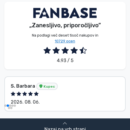
Vrste izdelkov
Blagovne znamke
„Zanesljivo, priporočljivo”
Na podlagi več deset tisoč nakupov in
10729 ocen
4.93 / 5
S. Barbara
Kupec
2026. 08. 06.
Nazaj na vrh strani