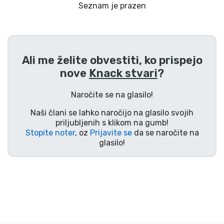
Dostava in plačilo
Seznam je prazen
Tv serijske izdelki
Ali me želite obvestiti, ko prispejo
Filmske izdelki
nove
Knack stvari
?
Risani izdelki
Naročite se na glasilo!
Naši člani se lahko naročijo na glasilo svojih
Anime izdelki
priljubljenih s klikom na gumb!
Stopite noter
, oz
Prijavite se
da se naročite na
glasilo!
Gamer izdelki
Športne izdelki
Glasbene izdelki