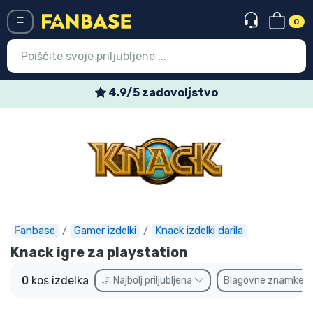
0
Menü
4.9/5 zadovoljstvo
Vstop
Registracija
Najnovejsi izdelki
Prodajni izdelki
Ekspresna dostava
Fanbase
Gamer izdelki
Knack izdelki darila
Knack igre za playstation
Prednaročila
0
kos izdelka
Najbolj priljubljena
Blagovne znamke
Outlet izdelki