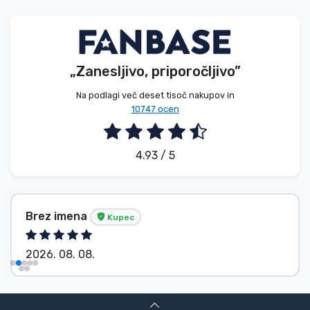
Vrste izdelkov
Blagovne znamke
„Zanesljivo, priporočljivo”
Na podlagi več deset tisoč nakupov in
10747 ocen
4.93 / 5
Brez imena
Kupec
2026. 08. 08.