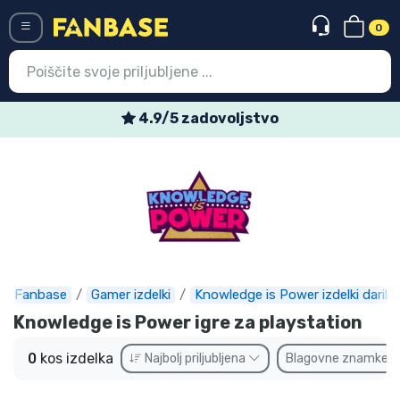
0
Menü
4.9/5 zadovoljstvo
Vstop
Registracija
Najnovejsi izdelki
Prodajni izdelki
Ekspresna dostava
Fanbase
Gamer izdelki
Knowledge is Power izdelki darila
Knowledge is Power igre za playstation
Prednaročila
0
kos izdelka
Najbolj priljubljena
Blagovne znamke
Outlet izdelki