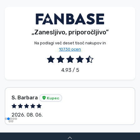
Vrste izdelkov
Blagovne znamke
„Zanesljivo, priporočljivo”
Na podlagi več deset tisoč nakupov in
10730 ocen
4.93 / 5
S. Barbara
Kupec
2026. 08. 06.