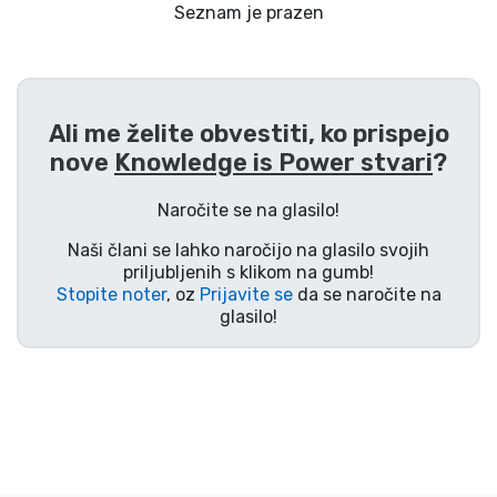
Dostava in plačilo
Seznam je prazen
Tv serijske izdelki
Ali me želite obvestiti, ko prispejo
Filmske izdelki
nove
Knowledge is Power stvari
?
Risani izdelki
Naročite se na glasilo!
Naši člani se lahko naročijo na glasilo svojih
Anime izdelki
priljubljenih s klikom na gumb!
Stopite noter
, oz
Prijavite se
da se naročite na
glasilo!
Gamer izdelki
Športne izdelki
Glasbene izdelki