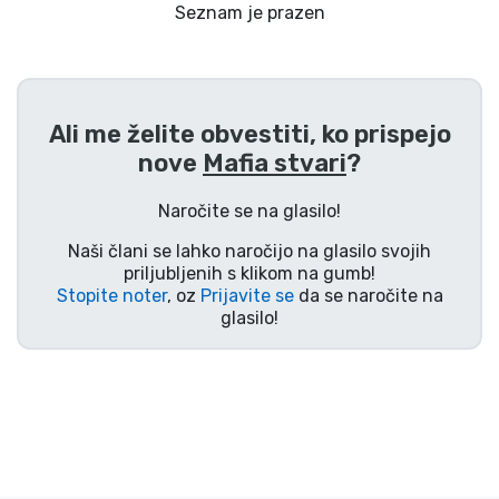
Dostava in plačilo
Seznam je prazen
Tv serijske izdelki
Ali me želite obvestiti, ko prispejo
Filmske izdelki
nove
Mafia stvari
?
Risani izdelki
Naročite se na glasilo!
Naši člani se lahko naročijo na glasilo svojih
Anime izdelki
priljubljenih s klikom na gumb!
Stopite noter
, oz
Prijavite se
da se naročite na
glasilo!
Gamer izdelki
Športne izdelki
Glasbene izdelki