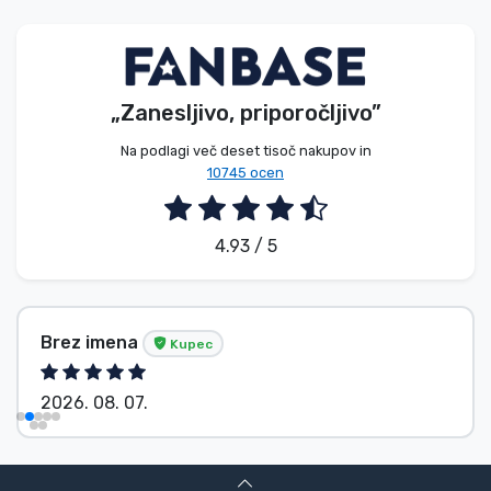
Vrste izdelkov
Blagovne znamke
„Zanesljivo, priporočljivo”
Na podlagi več deset tisoč nakupov in
10745 ocen
4.93 / 5
Brez imena
Kupec
2026. 08. 07.