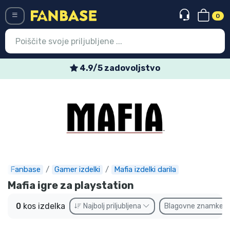
0
Menü
4.9/5 zadovoljstvo
Vstop
Registracija
Najnovejsi izdelki
Prodajni izdelki
Ekspresna dostava
Fanbase
Gamer izdelki
Mafia izdelki darila
Mafia igre za playstation
Prednaročila
0
kos izdelka
Najbolj priljubljena
Blagovne znamke
Outlet izdelki