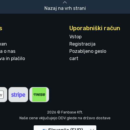
Nazaj na vrh strani
s
Uporabniški račun
Vstop
ken
Registracija
a o nas
Pozabljeno geslo
a in plačilo
cart
2026 © Fanbase Kft.
Naše cene vključujejo DDV glede na državo dostave