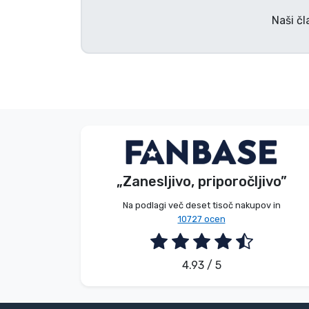
Naši čl
Blagovne znamke
E. Hipságh
Kupec
„Zanesljivo, priporočljivo”
2026. 08. 06.
Na podlagi več deset tisoč nakupov in
10727 ocen
4.93 / 5