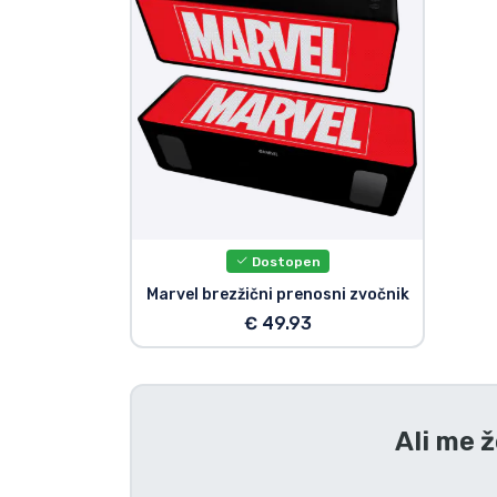
Tv serijske izdelki
Filmske izdelki
Risani izdelki
Anime izdelki
Dostopen
Gamer izdelki
Marvel brezžični prenosni zvočnik
€ 49.93
Športne izdelki
Glasbene izdelki
Ali me ž
Vrste izdelkov