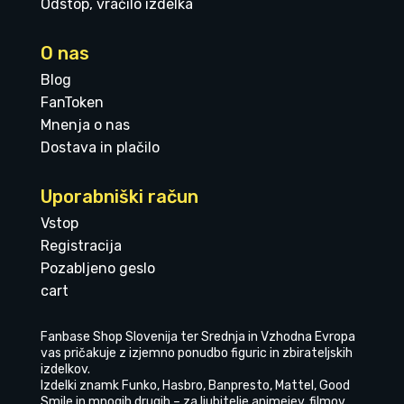
Odstop, vračilo izdelka
O nas
Blog
FanToken
Mnenja o nas
Dostava in plačilo
Uporabniški račun
Vstop
Registracija
Pozabljeno geslo
cart
Fanbase Shop Slovenija ter Srednja in Vzhodna Evropa
vas pričakuje z izjemno ponudbo figuric in zbirateljskih
izdelkov.
Izdelki znamk Funko, Hasbro, Banpresto, Mattel, Good
Smile in mnogih drugih – za ljubitelje animejev, filmov,