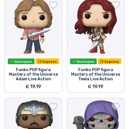
Dostava in plačilo
Tv serijske izdelki
Filmske izdelki
Risani izdelki
Dostopen
Express
Dostopen
Express
Anime izdelki
Funko POP figura
Funko POP figura
Masters of the Universe
Masters of the Universe
Adam Live Action
Teela Live Action
Gamer izdelki
€ 19.19
€ 19.19
Športne izdelki
Glasbene izdelki