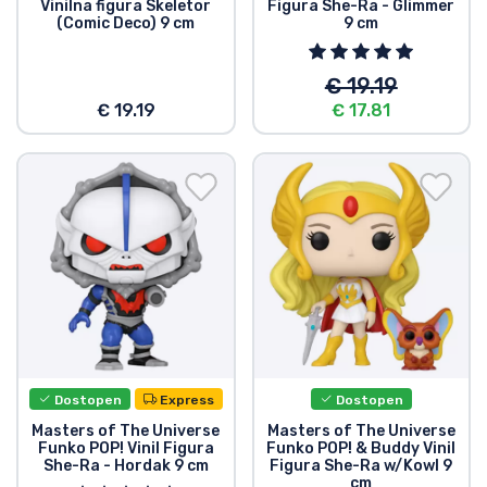
Vinilna figura Skeletor
Figura She-Ra - Glimmer
(Comic Deco) 9 cm
9 cm
€ 19.19
€ 19.19
€ 17.81
Dostopen
Express
Dostopen
Masters of The Universe
Masters of The Universe
Funko POP! Vinil Figura
Funko POP! & Buddy Vinil
She-Ra - Hordak 9 cm
Figura She-Ra w/Kowl 9
cm