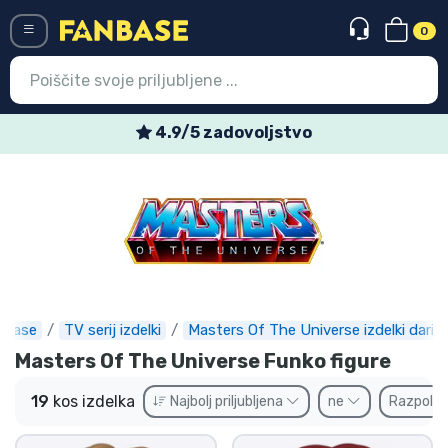
0
Menü
Tedenske posebne ponudbe
Vstop
Registracija
Najnovejsi izdelki
Prodajni izdelki
Ekspresna dostava
nbase
TV serij izdelki
Masters Of The Universe izdelki darila
Masters Of The Universe Funko figure
Prednaročila
19
kos izdelka
Najbolj priljubljena
ne
Razpolož
Outlet izdelki