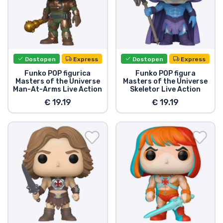
Vrste izdelkov
Blagovne znamke
Dostopen
Express
Dostopen
Express
Funko POP figurica
Funko POP figura
Masters of the Universe
Masters of the Universe
Man-At-Arms Live Action
Skeletor Live Action
€ 19.19
€ 19.19