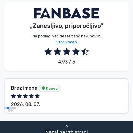
Vrste izdelkov
Blagovne znamke
„Zanesljivo, priporočljivo”
Na podlagi več deset tisoč nakupov in
10735 ocen
4.93 / 5
Brez imena
Kupec
2026. 08. 07.
Nazaj na vrh strani