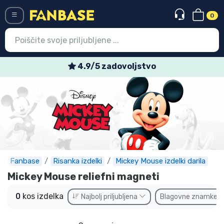
0
Menü
4.9/5 zadovoljstvo
Vstop
Registracija
Najnovejsi izdelki
Prodajni izdelki
Ekspresna dostava
Fanbase
Risanka izdelki
Mickey Mouse izdelki darila
Mickey Mouse reliefni magneti
Prednaročila
0
kos izdelka
Najbolj priljubljena
Blagovne znamke
Outlet izdelki