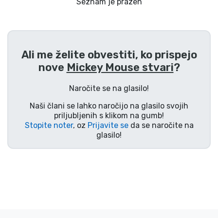
Dostava in plačilo
Seznam je prazen
Tv serijske izdelki
Ali me želite obvestiti, ko prispejo
Filmske izdelki
nove
Mickey Mouse stvari
?
Risani izdelki
Naročite se na glasilo!
Naši člani se lahko naročijo na glasilo svojih
Anime izdelki
priljubljenih s klikom na gumb!
Stopite noter
, oz
Prijavite se
da se naročite na
glasilo!
Gamer izdelki
Športne izdelki
Glasbene izdelki